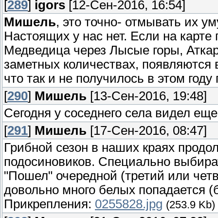
[
289
]
igors
[12-Сен-2016, 16:54]
Мишель
, это точно- отмывать их 
Настоящих у нас нет. Если на карте
Медведица через Лысые горы, Аткарс
заметных количествах, появляются 
что так и не получилось в этом году
[
290
]
Мишель
[13-Сен-2016, 19:48]
Сегодня у соседнего села видел еще 
[
291
]
Мишель
[17-Сен-2016, 08:47]
Грибной сезон в наших краях продо
подосиновиков. Специально выбират
"Пошел" очередной (третий или чет
довольно много белых попадается (
Прикрепления:
0255828.jpg
(253.9 Kb)