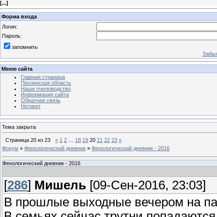
[
...
]
Форма входа
Логин:
Пароль:
запомнить
Забыл
Меню сайта
Главная страница
Пензенская область
Наше пчеловодство
Информация сайта
Обратная связь
Нетикет
Тема закрыта
Страница
20
из
23
«
1
2
…
18
19
20
21
22
23
»
Форум
»
Фенологический дневник
»
Фенологический дневник - 2016
Фенологический дневник - 2016
[
286
]
Мишель
[09-Сен-2016, 23:03]
В прошлые выходные вечером на пас
В семьях сейчас трутни попадаются