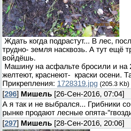
Ждать когда подрастут... В лес, пос
трудно- земля насквозь. А тут ещё 
войдёшь.
Машину на асфальте бросили и на 2
желтеют, краснеют- краски осени. Та
Прикрепления:
1728319.jpg
(205.3 Kb)
[
296
]
Мишель
[26-Сен-2016, 07:04]
А я так и не выбрался... Грибники 
рынке продают лесные опята-"гвозди
[
297
]
Мишель
[28-Сен-2016, 20:06]