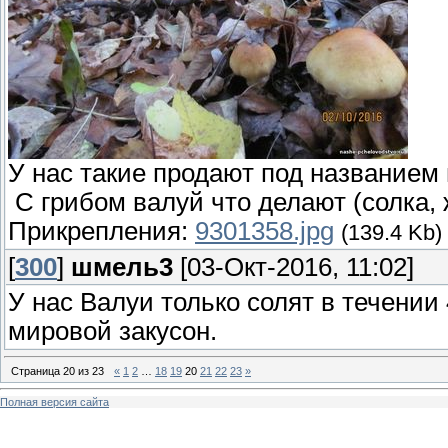
У нас такие продают под названием 
С грибом валуй что делают (солка, 
Прикрепления:
9301358.jpg
(139.4 Kb)
[
300
]
шмель3
[03-Окт-2016, 11:02]
У нас Валуи только солят в течении 
мировой закусон.
Страница
20
из
23
«
1
2
…
18
19
20
21
22
23
»
Полная версия сайта