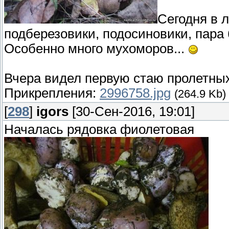
Сегодня в 
подберезовики, подосиновики, пара
Особенно много мухоморов...
Вчера видел первую стаю пролетных 
Прикрепления:
2996758.jpg
(264.9 Kb)
[
298
]
igors
[30-Сен-2016, 19:01]
Началась рядовка фиолетовая