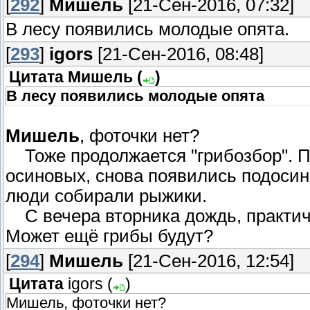
[
292
]
Мишель
[21-Сен-2016, 07:32]
В лесу появились молодые опята.
[
293
]
igors
[21-Сен-2016, 08:48]
Цитата
Мишель
(
)
В лесу появились молодые опята
Мишель
, фоточки нет?
Тоже продолжается "грибозбор". П
осиновых, снова появились подосино
люди собирали рыжики.
С вечера вторника дождь, практичес
Может ещё грибы будут?
[
294
]
Мишель
[21-Сен-2016, 12:54]
Цитата
igors
(
)
Мишель, фоточки нет?