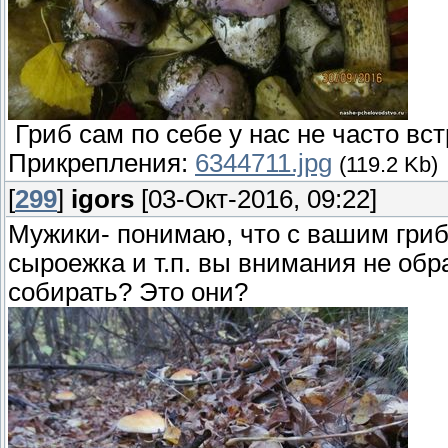
Гриб сам по себе у нас не часто в
Прикрепления:
6344711.jpg
(119.2 Kb)
[
299
]
igors
[03-Окт-2016, 09:22]
Мужики- понимаю, что с вашим гри
сыроежка и т.п. вы внимания не обр
собирать? Это они?