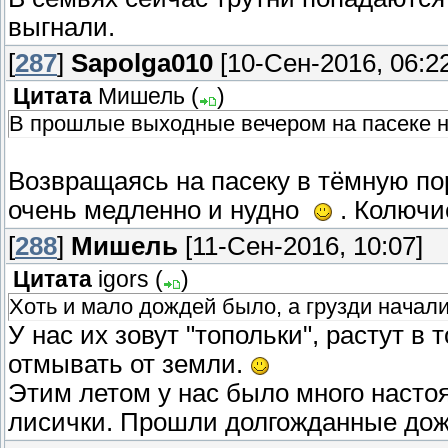
выгнали.
[
287
]
Sapolga010
[10-Сен-2016, 06:22
Цитата
Мишель
(
)
В прошлые выходные вечером на пасеке не
Возвращаясь на пасеку в тёмную пор
очень медленно и нудно
. Колючие
[
288
]
Мишель
[11-Сен-2016, 10:07]
Цитата
igors
(
)
Хоть и мало дождей было, а грузди начали
У нас их зовут "топольки", растут 
отмывать от земли.
Этим летом у нас было много насто
лисички. Прошли долгожданные дожд