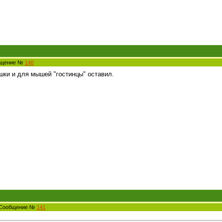
общение №
140
ки и для мышей "гостинцы" оставил.
1 Сообщение №
141