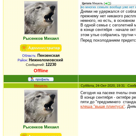
Цитата
Мишель
(
)
во многих семьях вообще уже нет 
Днями не удержался от соблаз
прежнему нет никакого распло
немного, но есть, в основном
В одной семье с сеголетней 
в конце сентября - начале о
этом улье собрались трутни ч
Рысенков Михаил
Перед похолоданием придется
Пензенская
Область:
Нижнеломовский
Район:
12230
Сообщений:
Offline
Мишель
Суббота, 24-Окт-2020, 19:31 Со
Сегодня на пасеке пчелы оче
В конце сентября - октябре 
пяти до "предзимнего станда
клеща "выше плинтуса"
. Дня
Рысенков Михаил