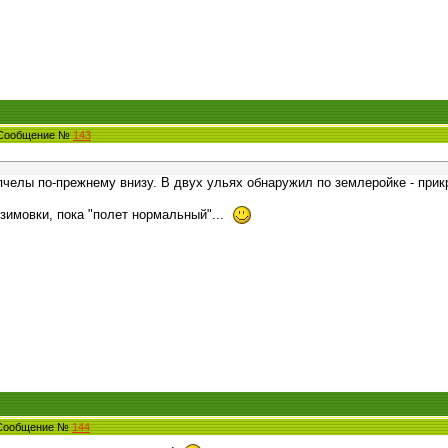
4 Сообщение №
143
пчелы по-прежнему внизу. В двух ульях обнаружил по землеройке - прик
зимовки, пока "полет нормальный"...
 Сообщение №
144