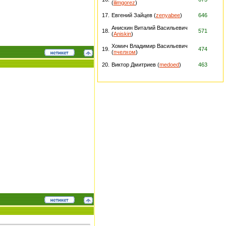
(
ilimgorez
)
17.
Евгений Зайцев (
zenyabee
)
646
Анискин Виталий Васильевич
18.
571
(
Aniskin
)
Хомич Владимир Васильевич
19.
474
(
пчелхом
)
20.
Виктор Дмитриев (
medoed
)
463