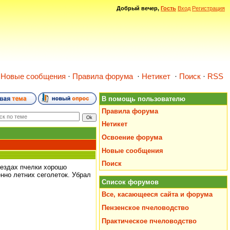
Добрый вечер,
Гость
Вход
Регистрация
·
Новые сообщения
·
Правила форума
·
Нетикет
·
Поиск
·
RSS
В помощь пользователю
Правила форума
Нетикет
Освоение форума
Новые сообщения
Поиск
нездах пчелки хорошо
енно летних сеголеток. Убрал
Список форумов
Все, касающееся сайта и форума
Пензенское пчеловодство
Практическое пчеловодство