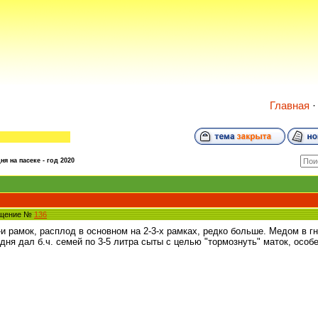
Главная
ня на пасеке - год 2020
бщение №
136
-и рамок, расплод в основном на 2-3-х рамках, редко больше. Медом в г
дня дал б.ч. семей по 3-5 литра сыты с целью "тормознуть" маток, особ