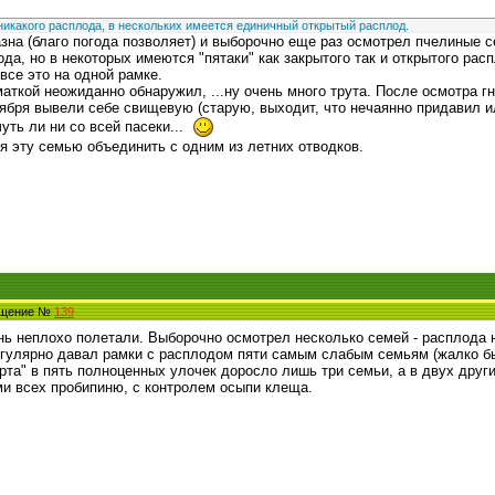
никакого расплода, в нескольких имеется единичный открытый расплод.
на (благо погода позволяет) и выборочно еще раз осмотрел пчелиные сем
да, но в некоторых имеются "пятаки" как закрытого так и открытого расп
 все это на одной рамке.
маткой неожиданно обнаружил, ...ну очень много трута. После осмотра г
ктября вывели себе свищевую (старую, выходит, что нечаянно придавил и
уть ли ни со всей пасеки...
 эту семью объединить с одним из летних отводков.
общение №
139
нь неплохо полетали. Выборочно осмотрел несколько семей - расплода н
регулярно давал рамки с расплодом пяти самым слабым семьям (жалко б
рта" в пять полноценных улочек доросло лишь три семьи, а в двух друг
ми всех пробипиню, с контролем осыпи клеща.