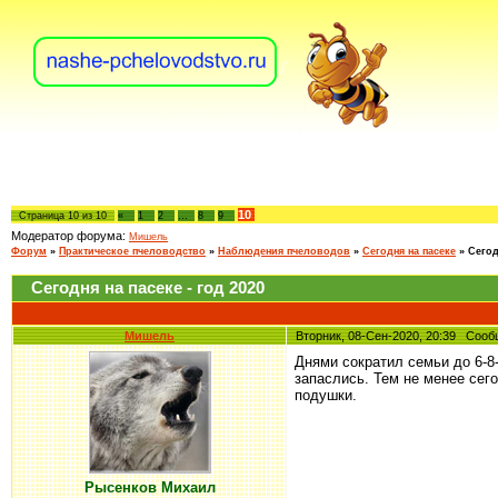
10
Страница
10
из
10
«
1
2
…
8
9
Модератор форума:
Мишель
Форум
»
Практическое пчеловодство
»
Наблюдения пчеловодов
»
Сегодня на пасеке
»
Сегод
Сегодня на пасеке - год 2020
Мишель
Вторник, 08-Сен-2020, 20:39 Соо
Днями сократил семьи до 6-8
запаслись. Тем не менее сего
подушки.
Рысенков Михаил