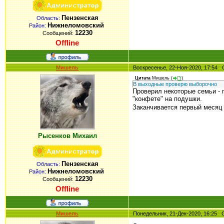
Пензенская
Область:
Нижнеломовский
Район:
12230
Сообщений:
Offline
Мишель
Воскресенье, 22-Ноя-2020, 17:5
Цитата
Мишель
(
)
В выходные проверю выборочно
Проверил некоторые семьи - 
"конфете" на подушки.
Заканчивается первый месяц 
Рысенков Михаил
Пензенская
Область:
Нижнеломовский
Район:
12230
Сообщений:
Offline
Мишель
Понедельник, 21-Дек-2020, 16:25