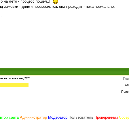
о на лето - процесс пошел..!
ц зимовки - днями проверил, как она проходит - пока нормально.
.
ня на пасеке - год 2020
Поис
втор сайта
Администратор
Модератор
Пользователь
Проверенный
Сосе