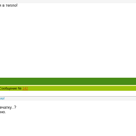
 в тепло!
4 Сообщение №
142
ло!
ечатку..?
но.