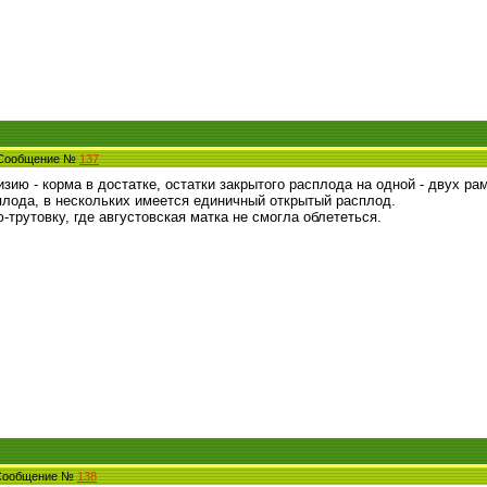
0 Сообщение №
137
ию - корма в достатке, остатки закрытого расплода на одной - двух ра
плода, в нескольких имеется единичный открытый расплод.
трутовку, где августовская матка не смогла облететься.
 Сообщение №
138