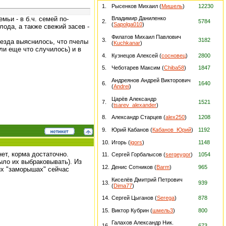
1.
Рысенков Михаил (
Мишель
)
12230
Владимир Даниленко
ьи - в б.ч. семей по-
2.
5784
(
Sapolga010
)
лода, а также свежий засев -
Филатов Михаил Павлович
3.
3182
незда выяснилось, что пчелы
(
Kuchkanar
)
ли еще что случилось) и в
4.
Кузнецов Алексей (
сосновец
)
2800
5.
Чеботарев Максим (
Chiba58
)
1847
Андреянов Андрей Викторович
6.
1640
(
Andrei
)
Царёв Александр
7.
1521
(
tsarev_alexander
)
8.
Александр Старцев (
alex250
)
1208
9.
Юрий Кабанов (
Кабанов_Юрий
)
1192
10.
Игорь (
igors
)
1148
ет, корма достаточно.
11.
Сергей Горбалысов (
sergeygor
)
1054
ыло их выбраковывать). Из
12.
Денис Сотников (
Barm
)
965
их "заморышах" сейчас
Киселёв Дмитрий Петрович
13.
939
(
Dima77
)
14.
Сергей Цыганов (
Serega
)
878
15.
Виктор Кубрин (
шмель3
)
800
Галахов Александр Ник.
16.
673