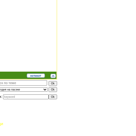
к:
ди