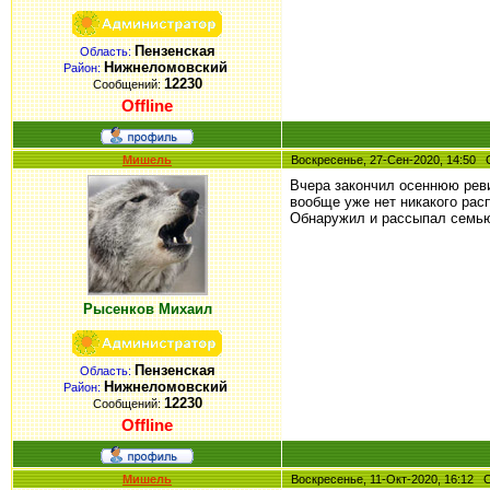
Пензенская
Область:
Нижнеломовский
Район:
12230
Сообщений:
Offline
Мишель
Воскресенье, 27-Сен-2020, 14:5
Вчера закончил осеннюю ревиз
вообще уже нет никакого рас
Обнаружил и рассыпал семью-
Рысенков Михаил
Пензенская
Область:
Нижнеломовский
Район:
12230
Сообщений:
Offline
Мишель
Воскресенье, 11-Окт-2020, 16:12