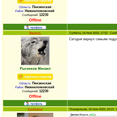
Пензенская
Область:
Нижнеломовский
Район:
12230
Сообщений:
Offline
Мишель
Суббота, 14-Ноя-2020, 17:52 Со
Сегодня вернул семьям подуш
Рысенков Михаил
Пензенская
Область:
Нижнеломовский
Район:
12230
Сообщений:
Offline
Kuchkanar
Понедельник, 16-Ноя-2020, 20:2
Цитата
Мишель
(
)