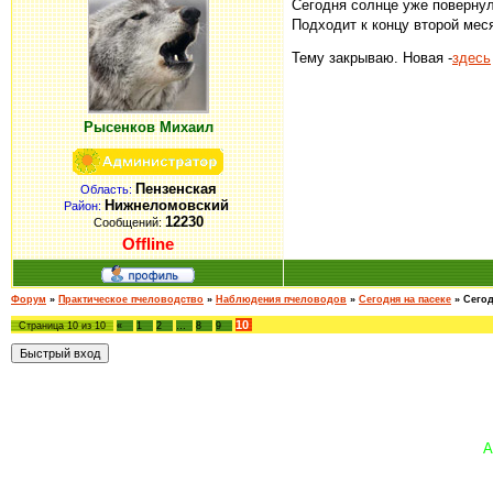
Сегодня солнце уже повернул
Подходит к концу второй меся
Тему закрываю. Новая -
здесь
Рысенков Михаил
Пензенская
Область:
Нижнеломовский
Район:
12230
Сообщений:
Offline
Форум
»
Практическое пчеловодство
»
Наблюдения пчеловодов
»
Сегодня на пасеке
»
Сегод
10
Страница
10
из
10
«
1
2
…
8
9
А