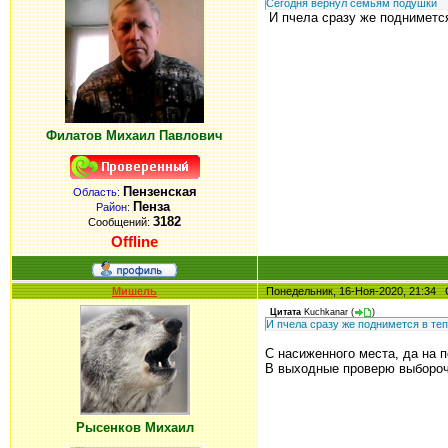
Сегодня вернул семьям подушки
И пчела сразу же поднимется
Филатов Михаил Павлович
Пензенская
Область:
Пенза
Район:
3182
Сообщений:
Offline
Мишель
Понедельник, 16-Ноя-2020, 21:3
Цитата
Kuchkanar
(
)
И пчела сразу же поднимется в теп
С насиженного места, да на п
В выходные проверю выбороч
Рысенков Михаил