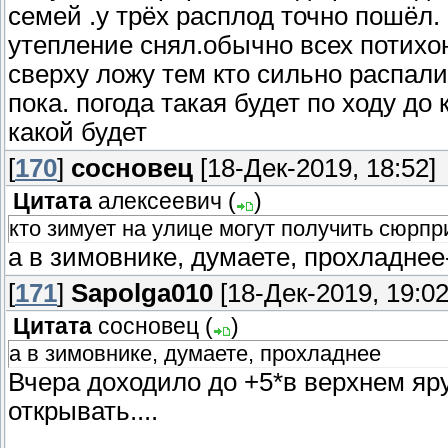
семей .у трёх расплод точно пошёл. г
утепление снял.обычно всех потихо
сверху ложу тем кто сильно распали
пока. погода такая будет по ходу до
какой будет
[
170
]
сосновец
[18-Дек-2019, 18:52]
Цитата
алексеевич
(
)
кто зимует на улице могут получить сюрп
а в зимовнике, думаете, прохладнее-
[
171
]
Sapolga010
[18-Дек-2019, 19:02
Цитата
сосновец
(
)
а в зимовнике, думаете, прохладнее
Вчера доходило до +5*в верхнем яру
открывать....