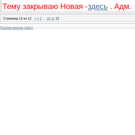
Тему закрываю Новая -
здесь
. Адм.
Страница
12
из
12
«
1
2
…
10
11
12
Полная версия сайта