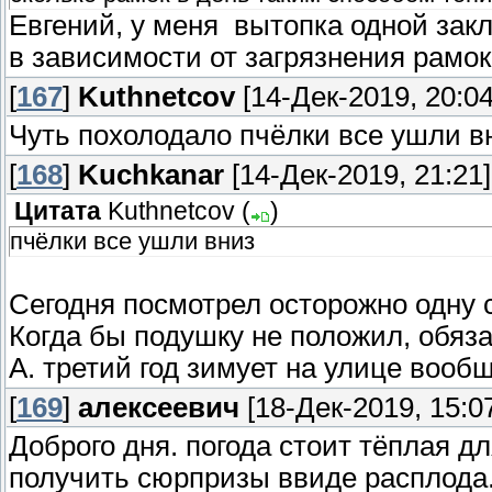
Евгений, у меня вытопка одной закла
в зависимости от загрязнения рамок
[
167
]
Kuthnetcov
[14-Дек-2019, 20:04
Чуть похолодало пчёлки все ушли в
[
168
]
Kuchkanar
[14-Дек-2019, 21:21]
Цитата
Kuthnetcov
(
)
пчёлки все ушли вниз
Сегодня посмотрел осторожно одну с
Когда бы подушку не положил, обяз
А. третий год зимует на улице вообщ
[
169
]
алексеевич
[18-Дек-2019, 15:0
Доброго дня. погода стоит тёплая дл
получить сюрпризы ввиде расплода.