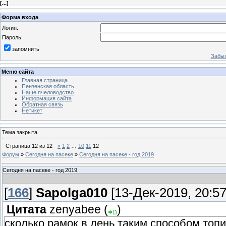
[
...
]
Форма входа
Логин:
Пароль:
запомнить
Забыл
Меню сайта
Главная страница
Пензенская область
Наше пчеловодство
Информация сайта
Обратная связь
Нетикет
Тема закрыта
Страница
12
из
12
«
1
2
…
10
11
12
Форум
»
Сегодня на пасеке
»
Сегодня на пасеке - год 2019
Сегодня на пасеке - год 2019
[
166
]
Sapolga010
[13-Дек-2019, 20:57
Цитата
zenyabee
(
)
сколько рамок в день таким способом топ