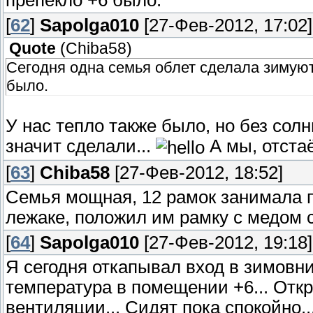
[
62
]
Sapolga010
[27-Фев-2012, 17:02]
Quote
(
Chiba58
)
Сегодня одна семья облет сделала зимуют
было.
У нас тепло также было, но без солн
значит сделали...
А мы, отстаё
[
63
]
Chiba58
[27-Фев-2012, 18:52]
Семья мощная, 12 рамок занимала п
лежаке, положил им рамку с медом с
[
64
]
Sapolga010
[27-Фев-2012, 19:18]
Я сегодня откапывал вход в зимовник
температура в помещении +6... От
вентиляции... Сидят пока спокойно..