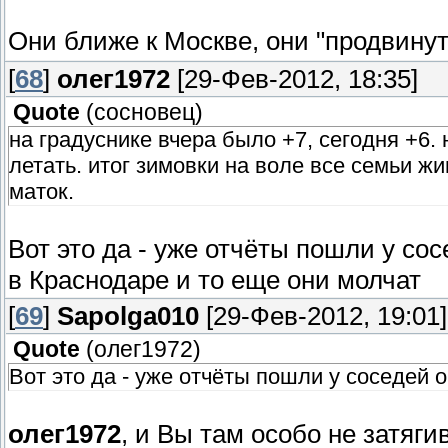
Они ближе к Москве, они "продвину
[
68
]
олег1972
[29-Фев-2012, 18:35]
Quote
(
сосновец
)
на градуснике вчера было +7, сегодня +6
летать. итог зимовки на воле все семьи ж
маток.
Вот это да - уже отчёты пошли у с
в Краснодаре и то еще они молчат
[
69
]
Sapolga010
[29-Фев-2012, 19:01]
Quote
(
олег1972
)
Вот это да - уже отчёты пошли у соседей 
олег1972
, и Вы там особо не затяг