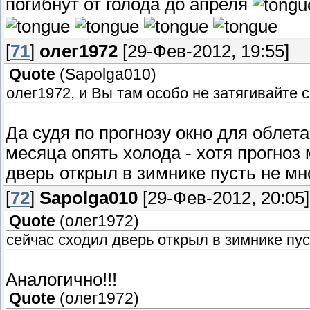
погибнут от голода до апреля
[
71
]
олег1972
[29-Фев-2012, 19:55]
Quote
(
Sapolga010
)
олег1972, и Вы там особо не затягивайте 
Да судя по прогнозу окно для облета
месяца опять холода - хотя прогноз 
дверь открыл в зимнике пусть не мн
[
72
]
Sapolga010
[29-Фев-2012, 20:05]
Quote
(
олег1972
)
сейчас сходил дверь открыл в зимнике пус
Аналогично!!!
Quote
(
олег1972
)