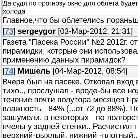
Да судя по прогнозу окно для облета буде
холода
Главное,что бы облетелись пораньше
[
73
]
sergeygor
[03-Мар-2012, 21:31]
Газета "Пасека России" №2 2012г. с
пирамидки, которые они использовал
применению данных пирамидок?
[
74
]
Мишель
[04-Мар-2012, 08:54]
Вчера был на пасеке. Откопал вход 
тихо.., прослушал - вроде-бы все но
течение почти полутора месяцев t-ра
влажность - 84% (...от 72 до 88%).
зашумели, в некоторых - по-полгорст
пчелы у задней стенки.. Расчистил 
верхний-рыхлый, нижний -плотный..