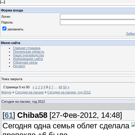
[
...
]
Форма входа
Логин:
Пароль:
запомнить
Забыл
Меню сайта
Главная страница
Пензенская область
Наше пчеловодство
Информация сайта
Обратная связь
Нетикет
Тема закрыта
Страница
5
из
50
«
1
2
3
4
5
6
7
…
49
50
»
Форум
»
Сегодня на пасеке
»
Сегодня на пасеке, год 2012
Сегодня на пасеке, год 2012
[
61
]
Chiba58
[27-Фев-2012, 14:48]
Сегодня одна семья облет сделала
препекло +6 было.