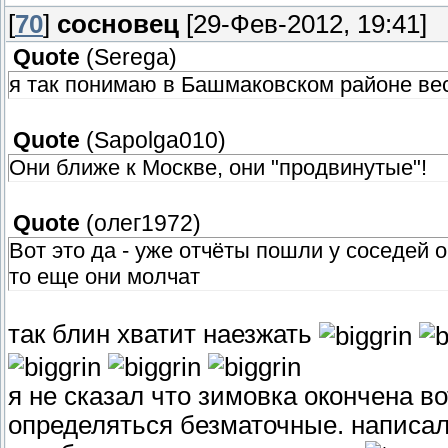
[
70
]
сосновец
[29-Фев-2012, 19:41]
Quote
(
Serega
)
я так понимаю в Башмаковском районе вес
Quote
(
Sapolga010
)
Они ближе к Москве, они "продвинутые"!
Quote
(
олег1972
)
Вот это да - уже отчёты пошли у соседей о
то еще они молчат
так блин хватит наезжать
я не сказал что зимовка окончена во
определяться безматочные. написал