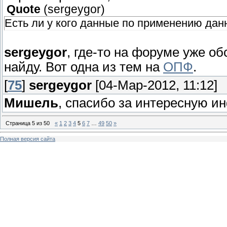
Quote
(
sergeygor
)
Есть ли у кого данные по применению да
sergeygor
, где-то на форуме уже о
найду. Вот одна из тем на
ОПФ
.
[
75
]
sergeygor
[04-Мар-2012, 11:12]
Мишель
, спасибо за интересную 
Страница
5
из
50
«
1
2
3
4
5
6
7
…
49
50
»
Полная версия сайта