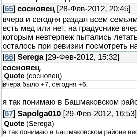
[
65
]
сосновец
[28-Фев-2012, 20:45]
вчера и сегодня раздал всем семьям
есть мед или нет, на градуснике вче
которым невтерпеж пытались летать
осталось при ревизии посмотреть на
[
66
]
Serega
[29-Фев-2012, 15:32]
сосновец
,
Quote
(
сосновец
)
вчера было +7, сегодня +6.
я так понимаю в Башмаковском рай
[
67
]
Sapolga010
[29-Фев-2012, 16:53]
Quote
(
Serega
)
я так понимаю в Башмаковском районе ве