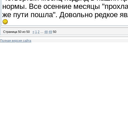
нормы. Все осенние месяцы "прохла
же пути пошла". Довольно редкое яв
Страница
50
из
50
«
1
2
…
48
49
50
Полная версия сайта