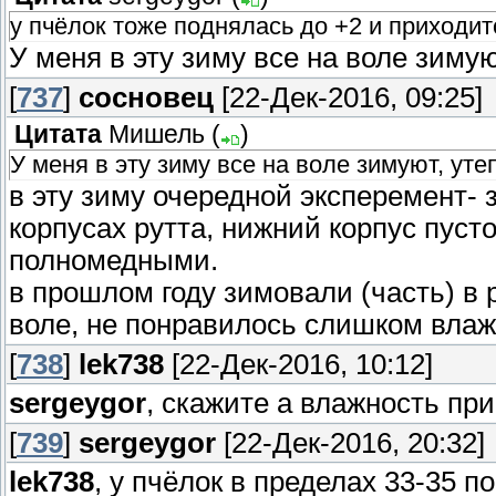
у пчёлок тоже поднялась до +2 и приходит
У меня в эту зиму все на воле зимую
[
737
]
сосновец
[22-Дек-2016, 09:25]
Цитата
Мишель
(
)
У меня в эту зиму все на воле зимуют, уте
в эту зиму очередной эксперемент- з
корпусах рутта, нижний корпус пуст
полномедными.
в прошлом году зимовали (часть) в 
воле, не понравилось слишком влаж
[
738
]
lek738
[22-Дек-2016, 10:12]
sergeygor
, скажите а влажность пр
[
739
]
sergeygor
[22-Дек-2016, 20:32]
lek738
, у пчёлок в пределах 33-35 п