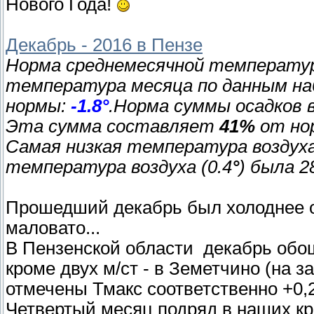
Нового Года!
Декабрь - 2016 в Пензе
Норма среднемесячной температу
температура месяца по данным н
нормы:
-1.8°
.Норма суммы осадков 
Эта сумма составляет
41%
от но
Самая низкая температура воздуха 
температура воздуха (0.4
°
) была 2
Прошедший декабрь был холоднее об
маловато...
В Пензенской области декабрь обо
кроме двух м/ст - в Земетчино (на з
отмечены Тмакс соответственно +0,2
Четвертый месяц подряд в наших к