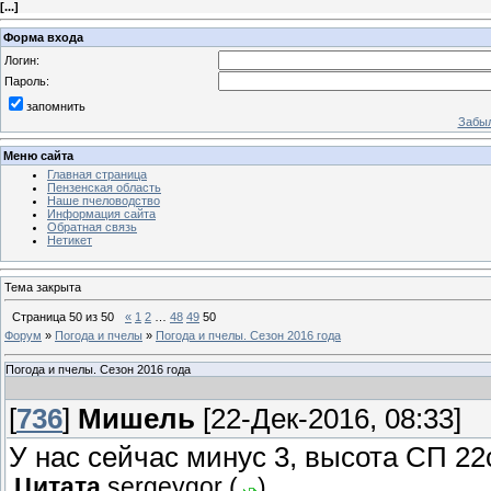
[
...
]
Форма входа
Логин:
Пароль:
запомнить
Забыл
Меню сайта
Главная страница
Пензенская область
Наше пчеловодство
Информация сайта
Обратная связь
Нетикет
Тема закрыта
Страница
50
из
50
«
1
2
…
48
49
50
Форум
»
Погода и пчелы
»
Погода и пчелы. Сезон 2016 года
Погода и пчелы. Сезон 2016 года
[
736
]
Мишель
[22-Дек-2016, 08:33]
У нас сейчас минус 3, высота СП 22
Цитата
sergeygor
(
)