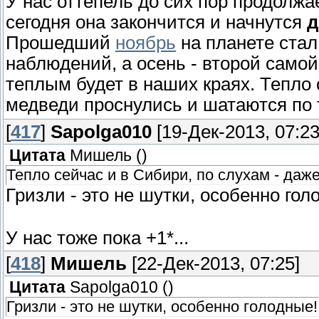
У нас оттепель до сих пор продолжае
сегодня она закончится и начнутся
д
Прошедший
ноябрь
на планете ста
наблюдений, а осень - второй самой 
теплым будет в наших краях. Тепло 
медведи проснулись и шатаются по т
[
417
]
Sapolga010
[19-Дек-2013, 07:23
Цитата
Мишель
(
)
Тепло сейчас и в Сибири, по слухам - даж
Гризли - это не шутки, особенно го
У нас тоже пока +1*...
[
418
]
Мишель
[22-Дек-2013, 07:25]
Цитата
Sapolga010
(
)
Гризли - это не шутки, особенно голодные!