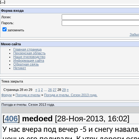
[
...
]
Форма входа
Логин:
Пароль:
запомнить
Забыл
Меню сайта
Главная страница
Пензенская область
Наше пчеловодство
Информация сайта
Обратная связь
Нетикет
Тема закрыта
Страница
28
из
29
«
1
2
…
26
27
28
29
»
Форум
»
Погода и пчелы
»
Погода и пчелы. Сезон 2013 года.
Погода и пчелы. Сезон 2013 года.
[
406
]
medoed
[28-Ноя-2013, 16:02]
У нас вчера под вечер -5 и снегу нава