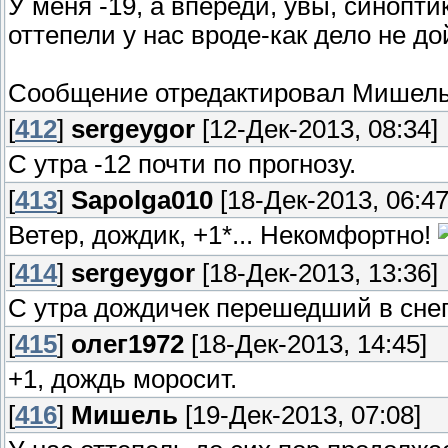
У меня -19, а впереди, увы, синопти
оттепели у нас вроде-как дело не до
Сообщение отредактировал
Мишел
[
412
]
sergeygor
[12-Дек-2013, 08:34]
С утра -12 почти по прогнозу.
[
413
]
Sapolga010
[18-Дек-2013, 06:47
Ветер, дождик, +1*... Некомфортно!
[
414
]
sergeygor
[18-Дек-2013, 13:36]
С утра дождичек перешедший в снег
[
415
]
олег1972
[18-Дек-2013, 14:45]
+1, дождь моросит.
[
416
]
Мишель
[19-Дек-2013, 07:08]