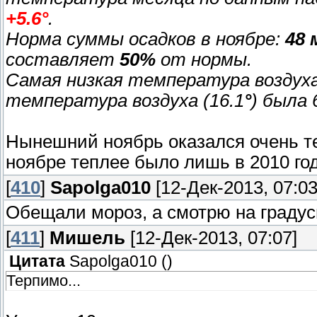
+5.6°
.
Норма суммы осадков в ноябре:
48 
составляет
50%
от нормы.
Самая низкая температура воздуха 
температура воздуха (16.1
°
) была 
Нынешний ноябрь оказался очень т
ноябре теплее было лишь в 2010 году
[
410
]
Sapolga010
[12-Дек-2013, 07:03
Обещали мороз, а смотрю на градусни
[
411
]
Мишель
[12-Дек-2013, 07:07]
Цитата
Sapolga010
(
)
Терпимо...