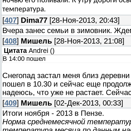
ночью его поливали. К утру дороги осв
температура.
[
407
]
Dima77
[28-Ноя-2013, 20:43]
Вчера занес семьи в зимовник. Жде
[
408
]
Мишель
[28-Ноя-2013, 21:08]
Цитата
Andrei
(
)
В 14:00 пошел
Снегопад застал меня близ деревни
пошел в 10.30 и сейчас еще продолж
надеюсь, что уже не растает. Сейчас
[
409
]
Мишель
[02-Дек-2013, 00:33]
Итоги ноября - 2013 в Пензе.
Норма среднемесячной температу
температура месяца по данным н