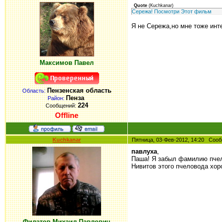
Quote
(
Kuchkanar
)
Сережа! Посмотри Этот фильм
Я не Сережа,но мне тоже инте
Максимов Павел
Пензенская область
Область:
Пенза
Район:
224
Сообщений:
Offline
Kuchkanar
Пятница, 03-Фев-2012, 14:20 Со
павлуха
,
Паша! Я забыл фамилию пчело
Нивитов этого пчеловода хор
Филатов Михаил Павлович