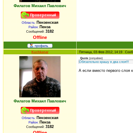
Филатов Михаил Павлович
Пензенская
Область:
Пенза
Район:
3182
Сообщений:
Offline
Kuchkanar
Пятница, 03-Фев-2012, 14:19 Со
Quote
(
zenyabee
)
Обязательно крашу в два слоя!!!
А если вместо первого слоя 
Филатов Михаил Павлович
Пензенская
Область:
Пенза
Район:
3182
Сообщений:
Offline