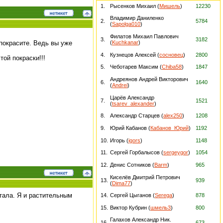
1.
Рысенков Михаил (
Мишель
)
12230
Владимир Даниленко
2.
5784
(
Sapolga010
)
Филатов Михаил Павлович
3.
3182
(
Kuchkanar
)
 покрасите. Ведь вы уже
4.
Кузнецов Алексей (
сосновец
)
2800
ой покраски!!!
5.
Чеботарев Максим (
Chiba58
)
1847
Андреянов Андрей Викторович
6.
1640
(
Andrei
)
Царёв Александр
7.
1521
(
tsarev_alexander
)
8.
Александр Старцев (
alex250
)
1208
9.
Юрий Кабанов (
Кабанов_Юрий
)
1192
10.
Игорь (
igors
)
1148
11.
Сергей Горбалысов (
sergeygor
)
1054
12.
Денис Сотников (
Barm
)
965
Киселёв Дмитрий Петрович
13.
939
(
Dima77
)
тала. Я и растительным
14.
Сергей Цыганов (
Serega
)
878
15.
Виктор Кубрин (
шмель3
)
800
Галахов Александр Ник.
16.
673