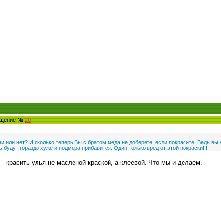
общение №
20
и или нет? И сколько теперь Вы с братом меда не доберете, если покрасите. Ведь вы
 будут гораздо хуже и подмора прибавится. Один только вред от этой покраски!!!
 - красить улья не масленой краской, а клеевой. Что мы и делаем.