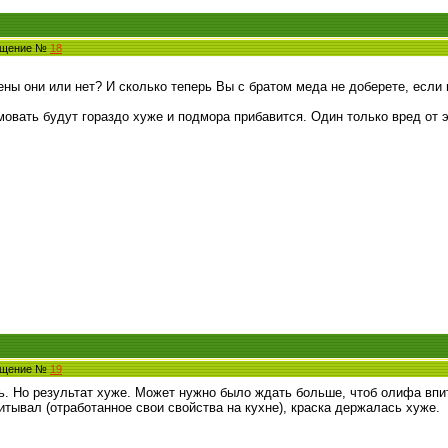
общение №
18
ены они или нет? И сколько теперь Вы с братом меда не доберете, если
овать будут гораздо хуже и подмора прибавится. Один только вред от эт
общение №
19
ь. Но результат хуже. Может нужно было ждать больше, чтоб олифа впи
тывал (отработанное свои свойства на кухне), краска держалась хуже.