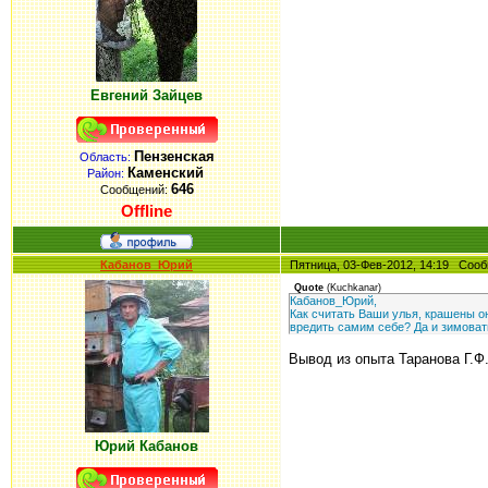
Евгений Зайцев
Пензенская
Область:
Каменский
Район:
646
Сообщений:
Offline
Кабанов_Юрий
Пятница, 03-Фев-2012, 14:19 Со
Quote
(
Kuchkanar
)
Кабанов_Юрий,
Как считать Ваши улья, крашены он
вредить самим себе? Да и зимовать
Вывод из опыта Таранова Г.Ф.
Юрий Кабанов