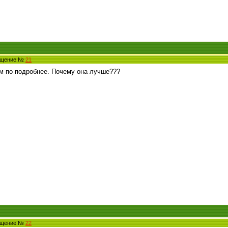
общение №
21
том по подробнее. Почему она лучше???
общение №
22