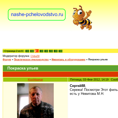
2
Страница
2
из
6
«
1
3
4
5
6
»
Модератор форума:
Chiba58
Форум
»
Практическое пчеловодство
»
Инвентарь и оборудование
»
Покраска ульев
Покраска ульев
Kuchkanar
Пятница, 03-Фев-2012, 14:19 Со
Сергей88
,
Сережа! Посмотри Этот фильм
есть у Невитова М.Н.