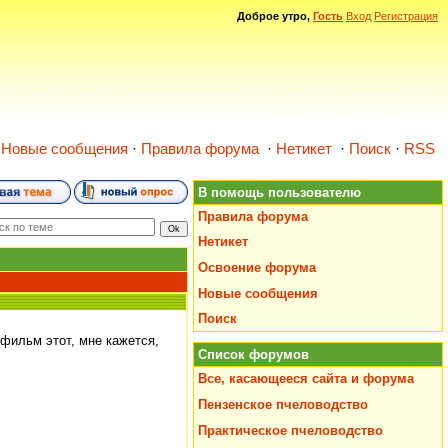
Доброе утро,
Гость
Вход
Регистрация
·
Новые сообщения
·
Правила форума
·
Нетикет
·
Поиск
·
RSS
В помощь пользователю
Правила форума
Нетикет
Освоение форума
Новые сообщения
Поиск
фильм этот, мне кажется,
Список форумов
Все, касающееся сайта и форума
Пензенское пчеловодство
Практическое пчеловодство