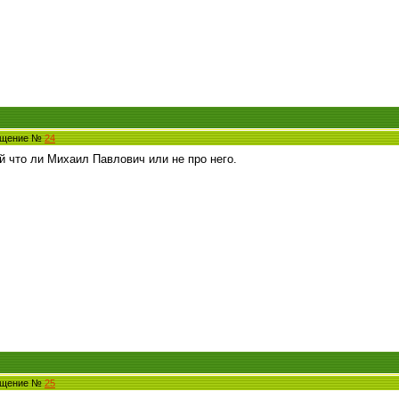
общение №
24
й что ли Михаил Павлович или не про него.
общение №
25