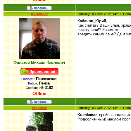
Kuchkanar
Пятница, 03-Фев-2012, 14:19 Со
Кабанов_Юрий
,
Как считать Ваши улья, краш
приступили!? Зачем же
вредить самим себе? Да и зим
Филатов Михаил Павлович
Пензенская
Область:
Пенза
Район:
3182
Сообщений:
Offline
zenyabee
Пятница, 03-Фев-2012, 14:19 Со
Kuchkanar
, пробовал олифит
(подсолнечным) маслом пропи