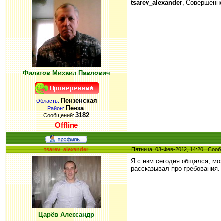
tsarev_alexander
, Совершенно 
Филатов Михаил Павлович
Пензенская
Область:
Пенза
Район:
3182
Сообщений:
Offline
tsarev_alexander
Пятница, 03-Фев-2012, 14:20 Со
Я с ним сегодня общался, мо
рассказывал про требования. 
Царёв Александр