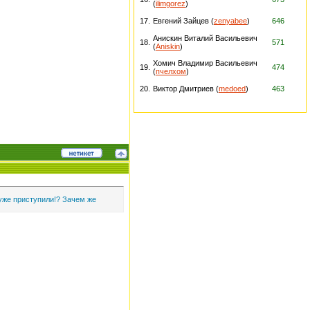
(
ilimgorez
)
17.
Евгений Зайцев (
zenyabee
)
646
Анискин Виталий Васильевич
18.
571
(
Aniskin
)
Хомич Владимир Васильевич
19.
474
(
пчелхом
)
20.
Виктор Дмитриев (
medoed
)
463
 уже приступили!? Зачем же