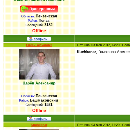
Пензенская
Область:
Пенза
Район:
3182
Сообщений:
Offline
tsarev_alexander
Пятница, 03-Фев-2012, 14:20 Со
Kuchkanar
, Гамаюнов Алексе
Царёв Александр
Пензенская
Область:
Башмаковский
Район:
1521
Сообщений:
Offline
Kuchkanar
Пятница, 03-Фев-2012, 14:20 Со