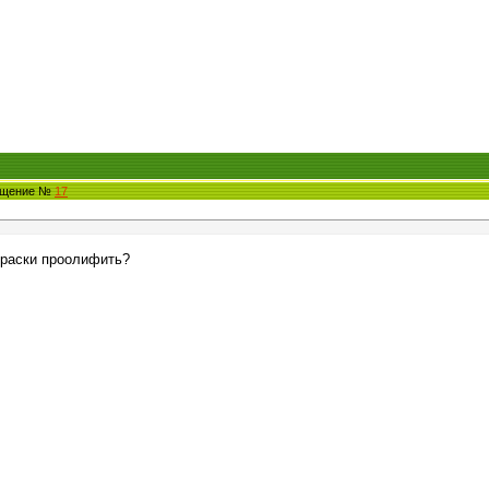
общение №
17
краски проолифить?