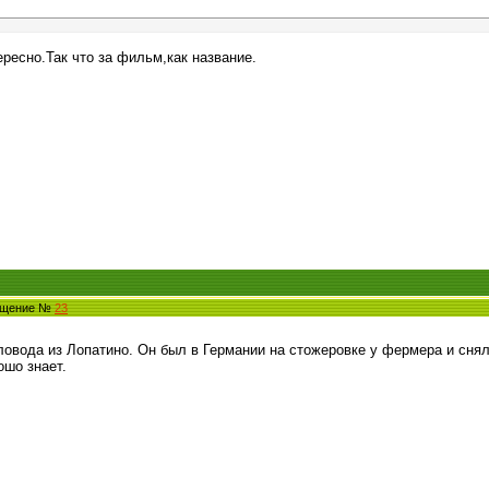
ресно.Так что за фильм,как название.
общение №
23
вода из Лопатино. Он был в Германии на стожеровке у фермера и снял
ошо знает.