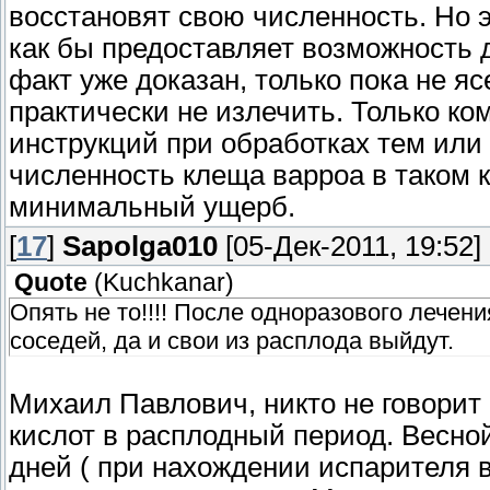
восстановят свою численность. Но 
как бы предоставляет возможность д
факт уже доказан, только пока не я
практически не излечить. Только к
инструкций при обработках тем или
численность клеща варроа в таком к
минимальный ущерб.
[
17
]
Sapolga010
[05-Дек-2011, 19:52]
Quote
(
Kuchkanar
)
Опять не то!!!! После одноразового лечен
соседей, да и свои из расплода выйдут.
Михаил Павлович, никто не говорит
кислот в расплодный период. Весно
дней ( при нахождении испарителя в 