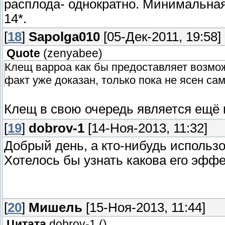
расплода- однократно. Минимальна
14*.
[
18
]
Sapolga010
[05-Дек-2011, 19:58]
Quote
(
zenyabee
)
Клещ варроа как бы предоставляет возмож
факт уже доказан, только пока не ясен са
Клещ в свою очередь является ещё 
[
19
]
dobrov-1
[14-Ноя-2013, 11:32]
Добрый день, а кто-нибудь использ
Хотелось бы узнать какова его эффе
[
20
]
Мишель
[15-Ноя-2013, 11:44]
Цитата
dobrov-1
(
)