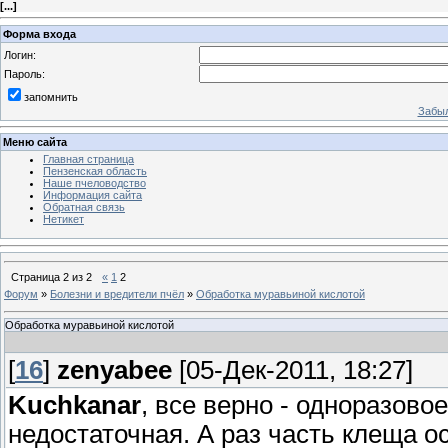
[
...
]
Форма входа
Логин:
Пароль:
запомнить
Забыл
Меню сайта
Главная страница
Пензенская область
Наше пчеловодство
Информация сайта
Обратная связь
Нетикет
Страница
2
из
2
«
1
2
Форум
»
Болезни и вредители пчёл
»
Обработка муравьиной кислотой
Обработка муравьиной кислотой
[
16
]
zenyabee
[05-Дек-2011, 18:27]
Kuchkanar
, все верно - одноразов
недостаточная. А раз часть клеща о