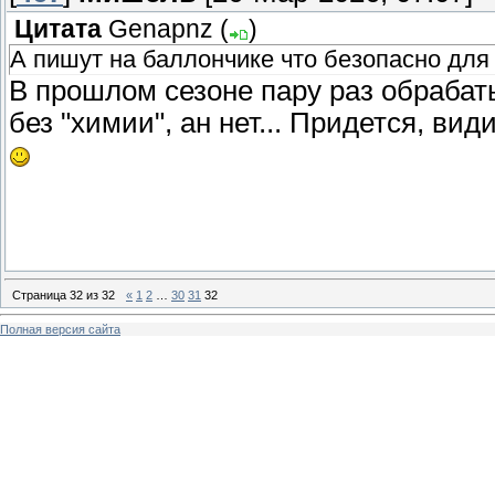
Цитата
Genapnz
(
)
А пишут на баллончике что безопасно для
В прошлом сезоне пару раз обрабат
без "химии", ан нет... Придется, в
Страница
32
из
32
«
1
2
…
30
31
32
Полная версия сайта