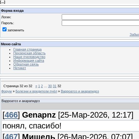
[
...
]
Форма входа
Логин:
Пароль:
запомнить
Забыл
Меню сайта
Главная страница
Пензенская область
Наше пчеловодство
Информация сайта
Обратная связь
Нетикет
Страница
32
из
32
«
1
2
…
30
31
32
Форум
»
Болезни и вредители пчёл
»
Варроатоз и акарапидоз
Варроатоз и акарапидоз
[
466
]
Genapnz
[25-Мар-2026, 12:17]
понял, спасибо!
[
467
]
Мишель
[26-Мар-2026, 07:07]