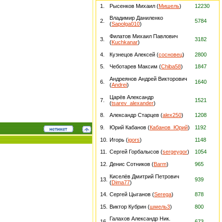
1.
Рысенков Михаил (
Мишель
)
12230
Владимир Даниленко
2.
5784
(
Sapolga010
)
Филатов Михаил Павлович
3.
3182
(
Kuchkanar
)
4.
Кузнецов Алексей (
сосновец
)
2800
5.
Чеботарев Максим (
Chiba58
)
1847
Андреянов Андрей Викторович
6.
1640
(
Andrei
)
Царёв Александр
7.
1521
(
tsarev_alexander
)
8.
Александр Старцев (
alex250
)
1208
9.
Юрий Кабанов (
Кабанов_Юрий
)
1192
10.
Игорь (
igors
)
1148
11.
Сергей Горбалысов (
sergeygor
)
1054
12.
Денис Сотников (
Barm
)
965
Киселёв Дмитрий Петрович
13.
939
(
Dima77
)
14.
Сергей Цыганов (
Serega
)
878
15.
Виктор Кубрин (
шмель3
)
800
Галахов Александр Ник.
16.
673