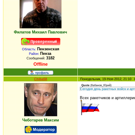
Филатов Михаил Павлович
Пензенская
Область:
Пенза
Район:
3182
Сообщений:
Offline
Chiba58
Понедельник, 19-Ноя-2012, 21:1
Quote
(
Кабанов_Юрий
)
Сегодня день ракетных войск и арт
Всех ракетчиков и артиллери
Чеботарев Максим