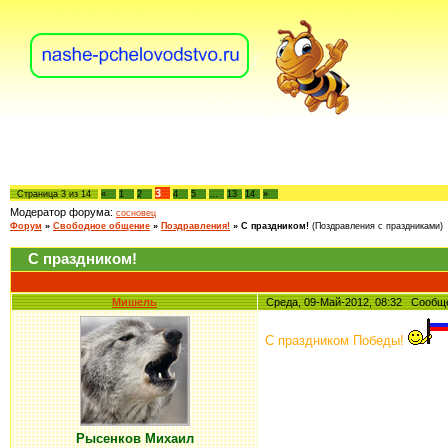
3
Страница
3
из
14
«
1
2
4
5
…
13
14
»
Модератор форума:
сосновец
Форум
»
Свободное общение
»
Поздравления!
»
С праздником!
(Поздравления с праздниками)
С праздником!
Мишель
Среда, 09-Май-2012, 08:32 Сооб
С праздником Победы!
Рысенков Михаил