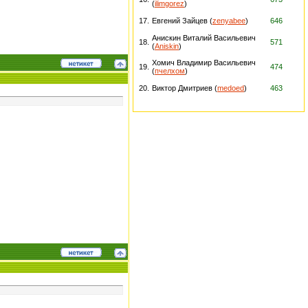
(
ilimgorez
)
17.
Евгений Зайцев (
zenyabee
)
646
Анискин Виталий Васильевич
18.
571
(
Aniskin
)
Хомич Владимир Васильевич
19.
474
(
пчелхом
)
20.
Виктор Дмитриев (
medoed
)
463