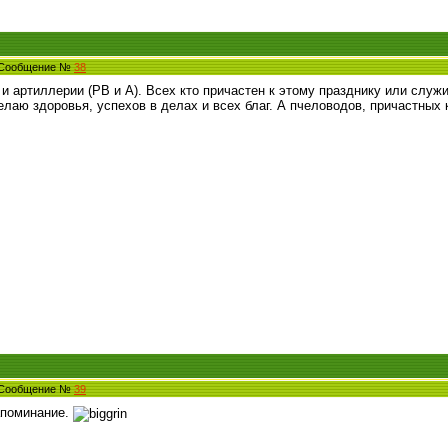
3 Сообщение №
38
и артиллерии (РВ и А). Всех кто причастен к этому празднику или служ
лаю здоровья, успехов в делах и всех благ. А пчеловодов, причастных к
0 Сообщение №
39
апоминание.