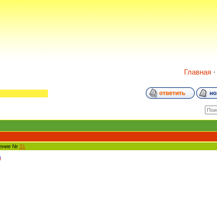
Главная
щение №
31