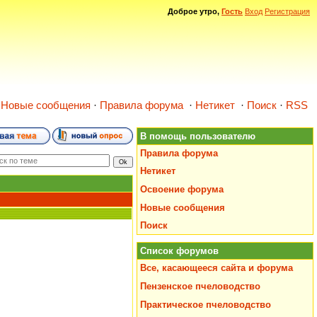
Доброе утро,
Гость
Вход
Регистрация
·
Новые сообщения
·
Правила форума
·
Нетикет
·
Поиск
·
RSS
В помощь пользователю
Правила форума
Нетикет
Освоение форума
Новые сообщения
Поиск
Список форумов
Все, касающееся сайта и форума
Пензенское пчеловодство
Практическое пчеловодство