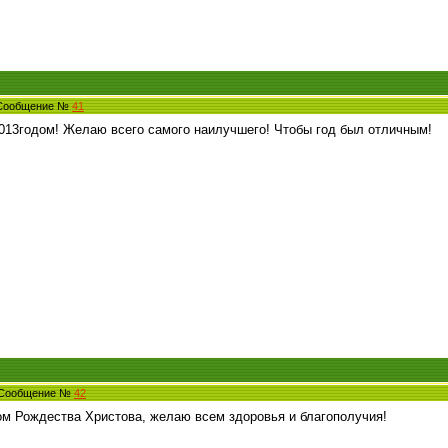
 Сообщение №
41
013годом! Желаю всего самого наилучшего! Чтобы год был отличным!
4 Сообщение №
42
ом Рождества Христова, желаю всем здоровья и благополучия!