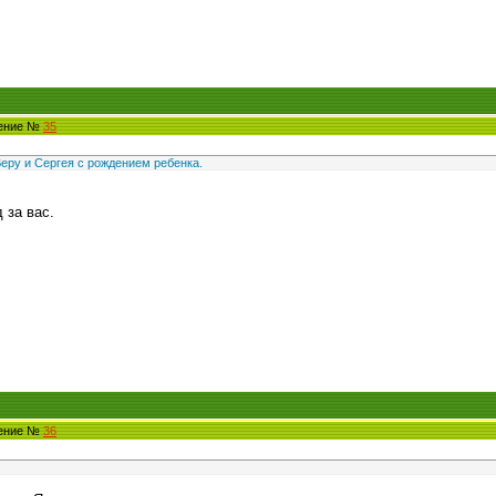
щение №
35
еру и Сергея с рождением ребенка.
 за вас.
щение №
36