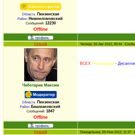
Пензенская
Область:
Нижнеломовский
Район:
12230
Сообщений:
Offline
Chiba58
Четверг, 02-Авг-2012, 00:44 Соо
ВСЕХ
Пчеловодов
-
Десантни
Чеботарев Максим
Пензенская
Область:
Башмаковский
Район:
1847
Сообщений:
Offline
Chiba58
Понедельник, 05-Ноя-2012, 11:3