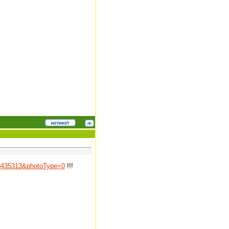
805435313&photoType=0
!!!