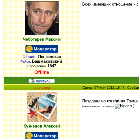
Всех имеющих отношение к 
Чеботарев Максим
Пензенская
Область:
Башмаковский
Район:
1847
Сообщений:
Offline
сосновец
Среда, 07-Ноя-2012, 18:47 Сооб
Поздравляю
trushnina
Трушни
)
(надеюсь не чего не напутал
Кузнецов Алексей