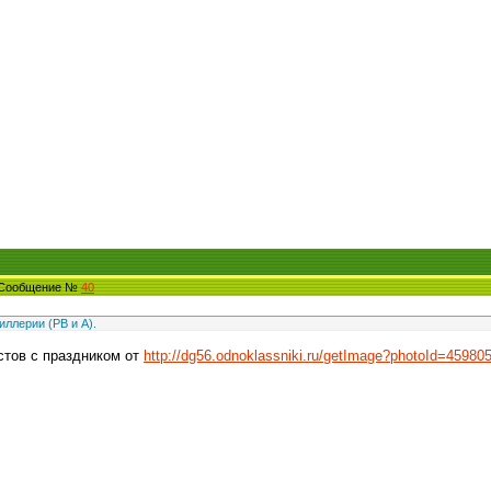
0 Сообщение №
40
иллерии (РВ и А).
стов с праздником от
http://dg56.odnoklassniki.ru/getImage?photoId=459