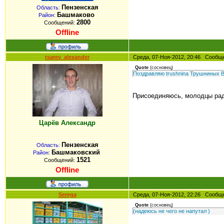
Пензенская
Область:
Башмаково
Район:
2800
Сообщений:
Offline
tsarev_alexander
Среда, 07-Ноя-2012, 20:46 Сооб
Quote
(
сосновец
)
Поздравляю trushnina Трушниных В
Присоединяюсь, молодцы рад
Царёв Александр
Пензенская
Область:
Башмаковский
Район:
1521
Сообщений:
Offline
Serega
Среда, 07-Ноя-2012, 22:26 Сооб
Quote
(
сосновец
)
(надеюсь не чего не напутал )