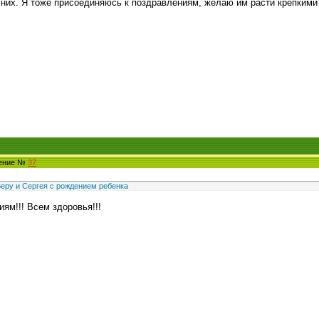
у них. Я тоже присоединяюсь к поздравлениям, желаю им расти крепкими
щение №
37
еру и Сергея с рождением ребенка
ям!!! Всем здоровья!!!