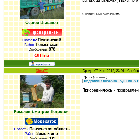
ничего не напутал, мальчик 
С наилучшими пожеланиями.
Сергей Цыганов
Пензенский
Область:
Пензенская
Район:
878
Сообщений:
Offline
Dima77
Среда, 07-Ноя-2012, 23:01 Сооб
Quote
(
сосновец
)
Поздравляю trushnina Трушниных В
Присоединяюсь к поздравлени
Киселёв Дмитрий Петрович
Пензенская область
Область:
Земетчино
Район:
939
Сообщений: