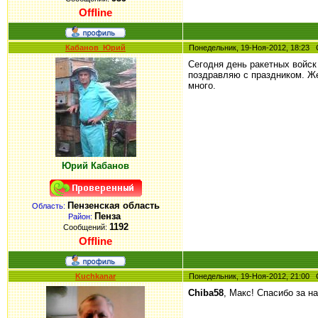
Offline
Кабанов_Юрий
Понедельник, 19-Ноя-2012, 18:2
Сегодня день ракетных войск 
поздравляю с праздником. Же
много.
Юрий Кабанов
Пензенская область
Область:
Пенза
Район:
1192
Сообщений:
Offline
Kuchkanar
Понедельник, 19-Ноя-2012, 21:0
Chiba58
, Макс! Спасибо за н