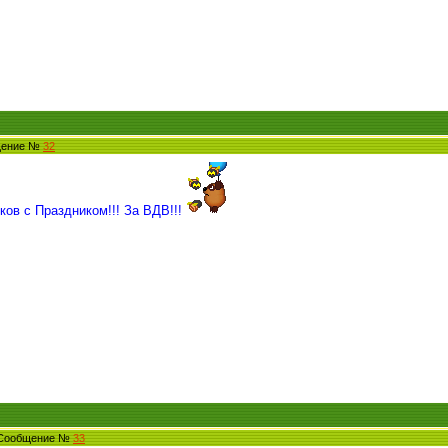
бщение №
32
ков с Праздником!!! За ВДВ!!!
7 Сообщение №
33