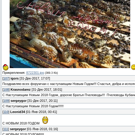
Прикрепления:
8722301.jpg
(369.3 Kb)
[
107
]
igors
[31-Дек-2017, 17:07]
Поздравляю всех форумчан с наступающим Новым Годом!!! Счастья, добра и исполн
[
108
]
Krasnodarez
[31-Дек-2017, 18:01]
С Наступающим Новым 2018 Годом, дорогие Братья Пчеловоды!!! Пчеловоды Кубани
[
109
]
sergeygor
[31-Дек-2017, 20:11]
С Наступающим Новым 2018 Годом!!!!!!
[
110
]
Leonid34
[01-Янв-2018, 00:41]
С НОВЫМ 2018 ГОДОМ
[
111
]
sergeygor
[01-Янв-2018, 01:16]
С НОВЫМ 2018 ГОДОМ!!!!!