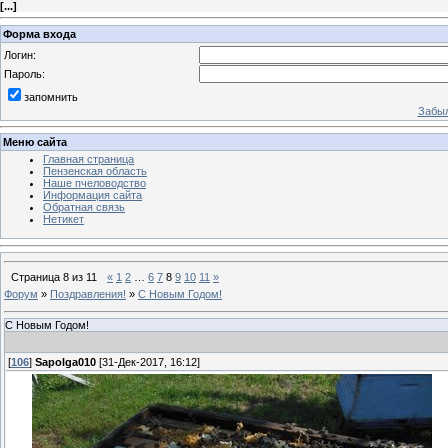
[
...
]
Форма входа
Логин:
Пароль:
запомнить
Забыл
Меню сайта
Главная страница
Пензенская область
Наше пчеловодство
Информация сайта
Обратная связь
Нетикет
Страница
8
из
11
«
1
2
…
6
7
8
9
10
11
»
Форум
»
Поздравления!
»
С Новым Годом!
С Новым Годом!
[
106
]
Sapolga010
[31-Дек-2017, 16:12]