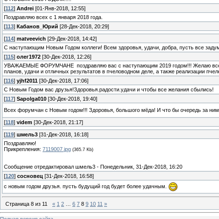
[
112
]
Andrei
[01-Янв-2018, 12:55]
Поздравляю всех с 1 января 2018 года.
[
113
]
Кабанов_Юрий
[28-Дек-2018, 20:29]
[
114
]
matveevich
[29-Дек-2018, 14:42]
С наступающим Новым Годом коллеги! Всем здоровья, удачи, добра, пусть все задум
[
115
]
олег1972
[30-Дек-2018, 12:26]
УВАЖАЕМЫЕ ФОРУМЧАНЕ поздравляю вас с наступающим 2019 годом!!! Желаю всем в
планов, удачи и отличных результатов в пчеловодном деле, а также реализации пчел
[
116
]
yjhf2011
[30-Дек-2018, 17:06]
С Новым Годом вас друзья!Здоровья.радости.удачи и чтобы все желания сбылись!
[
117
]
Sapolga010
[30-Дек-2018, 19:40]
Всех форумчан с Новым годом!!! Здоровья, большого мёда! И что бы очередь за ни
[
118
]
videm
[30-Дек-2018, 21:17]
[
119
]
шмель3
[31-Дек-2018, 16:18]
Поздравляю!
Прикрепления:
7119007.jpg
(365.7 Kb)
Сообщение отредактировал
шмель3
-
Понедельник, 31-Дек-2018, 16:20
[
120
]
сосновец
[31-Дек-2018, 16:58]
с новым годом друзья. пусть будущий год будет более удачным.
Страница
8
из
11
«
1
2
…
6
7
8
9
10
11
»
Полная версия сайта