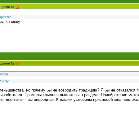
общение №
21
арпатка,
за краинку.
общение №
22
аинку.
аинку.
еньшинства, но почему бы не возродить традицию? Я бы не отказался пр
ыработался. Промеры крыльев выложены в разделе Приобретение маток.
 но, всё-таки - чистопородная. К нашим условиям приспособлена неплох