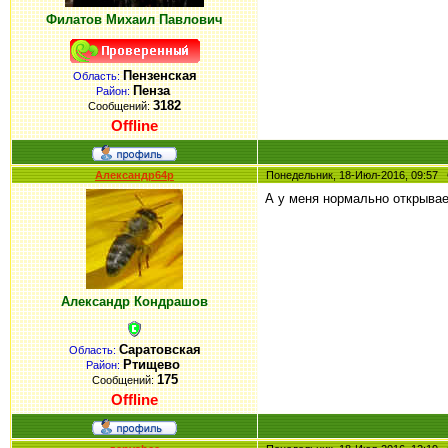
Филатов Михаил Павлович
Пензенская
Область:
Пенза
Район:
3182
Сообщений:
Offline
Александр64р
Понедельник, 18-Июл-2016, 09:5
А у меня нормально открывае
Александр Кондрашов
Саратовская
Область:
Ртищево
Район:
175
Сообщений:
Offline