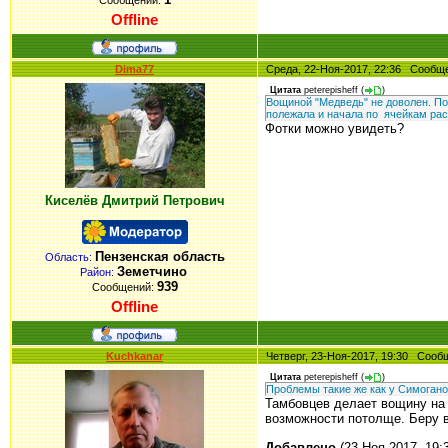
Сообщений:
Offline
Dima77
Среда, 22-Ноя-2017, 22:36 Сооб
Цитата
peterepisheff
(
)
Вощиной "Медведь" не доволен. Пов
полежала и начала по ячейкам рас
Фотки можно увидеть?
Киселёв Дмитрий Петрович
Пензенская область
Область:
Земетчино
Район:
939
Сообщений:
Offline
Kuchkanar
Четверг, 23-Ноя-2017, 19:30 Соо
Цитата
peterepisheff
(
)
Проблемы такие же как у Симогано
Тамбовцев делает вощину на 
возможности потолще. Беру в
Добавлено
(23-Ноя-2017, 19: