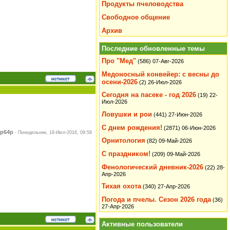
Продукты пчеловодства
Свободное общение
Архив
Последние обновленные темы
Про "Мед"
(586)
07-Авг-2026
Медоносный конвейер: с весны до
осени-2026
(2)
26-Июл-2026
Сегодня на пасеке - год 2026
(19)
22-
Июл-2026
Ловушки и рои
(441)
27-Июн-2026
С днем рождения!
(2871)
06-Июн-2026
р64р
-
Понедельник, 18-Июл-2016, 09:58
Орнитология
(82)
09-Май-2026
С праздником!
(209)
09-Май-2026
Фенологический дневник-2026
(22)
28-
Апр-2026
Тихая охота
(340)
27-Апр-2026
Погода и пчелы. Сезон 2026 года
(36)
27-Апр-2026
Активные пользователи