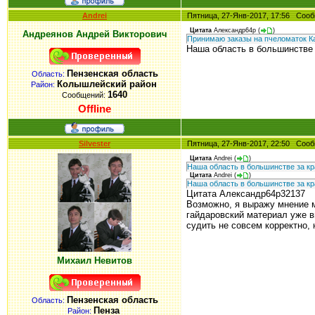
Andrei
Пятница, 27-Янв-2017, 17:56 Со
Цитата
Александр64р
(
)
Андреянов Андрей Викторович
Принимаю заказы на пчеломаток К
Наша область в большинстве 
Пензенская область
Область:
Колышлейский район
Район:
1640
Сообщений:
Offline
Silvester
Пятница, 27-Янв-2017, 22:50 Со
Цитата
Andrei
(
)
Наша область в большинстве за кр
Цитата
Andrei
(
)
Наша область в большинстве за кр
Цитата Александр64р32137
Возможно, я выражу мнение м
гайдаровский материал уже в
судить не совсем корректно,
Михаил Невитов
Пензенская область
Область:
Пенза
Район: