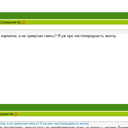
2 Сообщение №
23
1 карпатка, а не гремучая смесь? Я уж про чистопородность молчу.
общение №
24
патка, а не гремучая смесь? Я уж про чистопородность молчу.
о посмотреть результаты по морфометрии,пчел от матки с пасеки Дочи