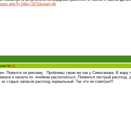
ewtopic.php?f=19&t=1072&start=40
щение №
25
н. Повелся на рекламу . Проблемы такие же как у Симоганова. В жару п
ежала и начала по ячейкам расползаться. Появился пестрый расплод, д
з старых запасов расплод нормальный. Так что не советую!!!