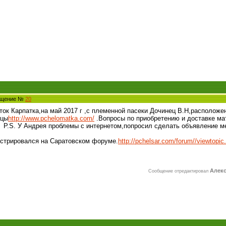
общение №
20
ок Карпатка,на май 2017 г ,с племенной пасеки Дочинец В.Н,расположе
рцы
http://www.pchelomatka.com/
.Вопросы по приобретению и доставке мат
P.S. У Андрея проблемы с интернетом,попросил сделать объявление м
истрировался на Саратовском форуме.
http://pchelsar.com/forum//viewtop
Алек
Сообщение отредактировал