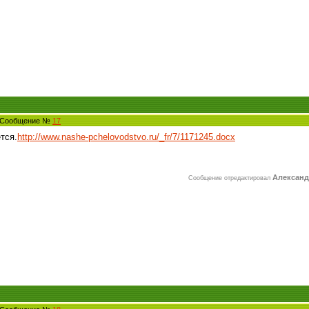
7 Сообщение №
17
тся.
http://www.nashe-pchelovodstvo.ru/_fr/7/1171245.docx
Александ
Сообщение отредактировал