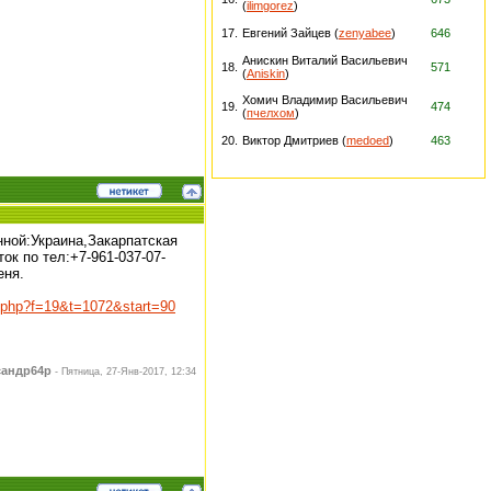
(
ilimgorez
)
17.
Евгений Зайцев (
zenyabee
)
646
Анискин Виталий Васильевич
18.
571
(
Aniskin
)
Хомич Владимир Васильевич
19.
474
(
пчелхом
)
20.
Виктор Дмитриев (
medoed
)
463
нной:Украина,Закарпатская
ок по тел:+7-961-037-07-
еня.
ic.php?f=19&t=1072&start=90
сандр64р
-
Пятница, 27-Янв-2017, 12:34