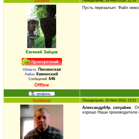
zenyabee
Понедельник, 18-Июл-2016, 12:1
Пусть перезальет. Файл нево
Евгений Зайцев
Пензенская
Область:
Каменский
Район:
646
Сообщений:
Offline
Kuchkanar
Понедельник, 18-Июл-2016, 13:2
Александр64р
,
zenyabee
, От
хорошо Наши производители в