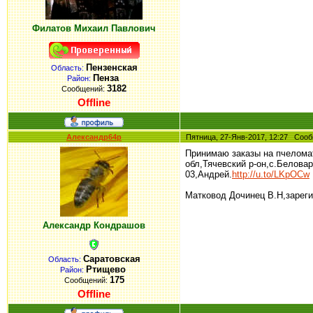
Филатов Михаил Павлович
Пензенская
Область:
Пенза
Район:
3182
Сообщений:
Offline
Александр64р
Пятница, 27-Янв-2017, 12:27 Со
Принимаю заказы на пчеломат
обл,Тячевский р-он,с.Белова
03,Андрей.
http://u.to/LKpOCw
Матковод Дочинец В.Н,зарег
Александр Кондрашов
Саратовская
Область:
Ртищево
Район:
175
Сообщений:
Offline