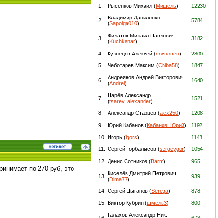
1.
Рысенков Михаил (
Мишель
)
12230
Владимир Даниленко
2.
5784
(
Sapolga010
)
Филатов Михаил Павлович
3.
3182
(
Kuchkanar
)
4.
Кузнецов Алексей (
сосновец
)
2800
5.
Чеботарев Максим (
Chiba58
)
1847
Андреянов Андрей Викторович
6.
1640
(
Andrei
)
Царёв Александр
7.
1521
(
tsarev_alexander
)
8.
Александр Старцев (
alex250
)
1208
9.
Юрий Кабанов (
Кабанов_Юрий
)
1192
10.
Игорь (
igors
)
1148
11.
Сергей Горбалысов (
sergeygor
)
1054
12.
Денис Сотников (
Barm
)
965
ринимает по 270 руб, это
Киселёв Дмитрий Петрович
13.
939
(
Dima77
)
14.
Сергей Цыганов (
Serega
)
878
15.
Виктор Кубрин (
шмель3
)
800
Галахов Александр Ник.
16.
673