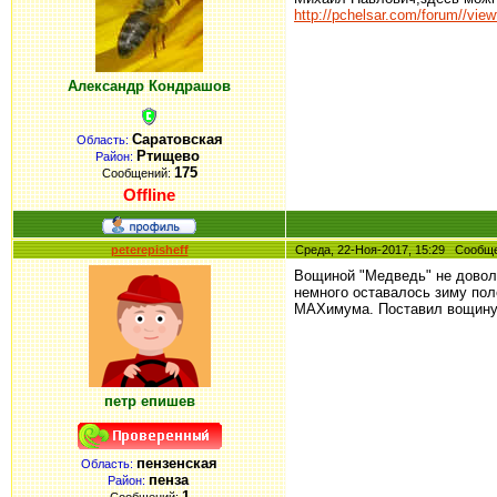
http://pchelsar.com/forum//vi
Александр Кондрашов
Саратовская
Область:
Ртищево
Район:
175
Сообщений:
Offline
peterepisheff
Среда, 22-Ноя-2017, 15:29 Сооб
Вощиной "Медведь" не доволе
немного оставалось зиму пол
МАХимума. Поставил вощину и
петр епишев
пензенская
Область:
пенза
Район:
1