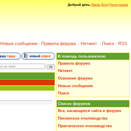
Добрый день,
Гость
Вход
Регистрация
·
Новые сообщения
·
Правила форума
·
Нетикет
·
Поиск
·
RSS
В помощь пользователю
Правила форума
Нетикет
Освоение форума
Новые сообщения
Поиск
Список форумов
Все, касающееся сайта и форума
Пензенское пчеловодство
Практическое пчеловодство