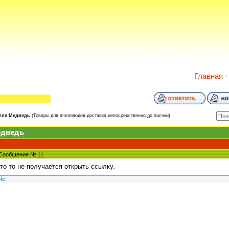
Главная
еля Медведь
(Товары для пчеловодов,доставка непосредственно до пасеки)
едведь
9 Сообщение №
16
то то не получается открыть ссылку.
йс: