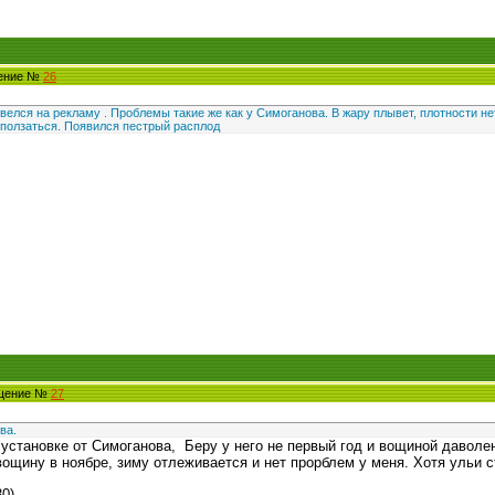
щение №
26
елся на рекламу . Проблемы такие же как у Симоганова. В жару плывет, плотности не
ползаться. Появился пестрый расплод
бщение №
27
ва.
установке от Симоганова, Беру у него не первый год и вощиной даволен
ощину в ноябре, зиму отлеживается и нет прорблем у меня. Хотя ульи с
30)