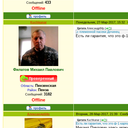
433
Сообщений:
Offline
Kuchkanar
Понедельник, 27-Мар-2017, 15:3
Цитата
Александр64р
(
)
,с племенной пасеки Дочинец
Есть ли гарантия, что это ф-
Филатов Михаил Павлович
Пензенская
Область:
Пенза
Район:
3182
Сообщений:
Offline
Александр64р
Вторник, 28-Мар-2017, 21:39 Со
Цитата
Kuchkanar
(
)
Есть ли гарантия, что это ф-1 кар
Михаил Павлович,здесь можн