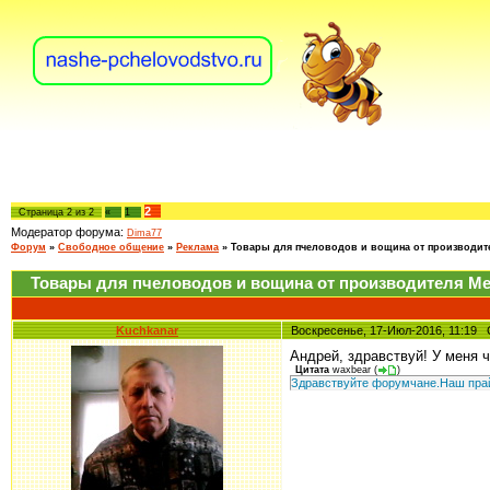
2
Страница
2
из
2
«
1
Модератор форума:
Dima77
Форум
»
Свободное общение
»
Реклама
»
Товары для пчеловодов и вощина от производит
Товары для пчеловодов и вощина от производителя М
Kuchkanar
Воскресенье, 17-Июл-2016, 11:1
Андрей, здравствуй! У меня ч
Цитата
waxbear
(
)
Здравствуйте форумчане.Наш пра