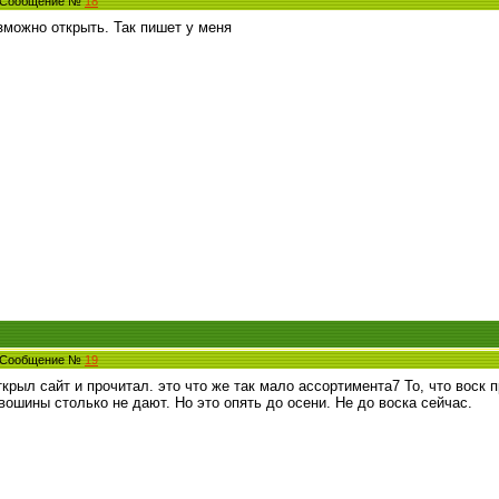
9 Сообщение №
18
зможно открыть. Так пишет у меня
2 Сообщение №
19
крыл сайт и прочитал. это что же так мало ассортимента7 То, что воск п
ошины столько не дают. Но это опять до осени. Не до воска сейчас.