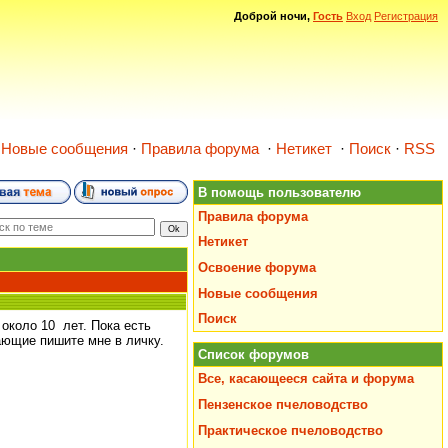
Доброй ночи,
Гость
Вход
Регистрация
·
Новые сообщения
·
Правила форума
·
Нетикет
·
Поиск
·
RSS
В помощь пользователю
Правила форума
Нетикет
Освоение форума
Новые сообщения
Поиск
около 10 лет. Пока есть
ающие пишите мне в личку.
Список форумов
Все, касающееся сайта и форума
Пензенское пчеловодство
Практическое пчеловодство