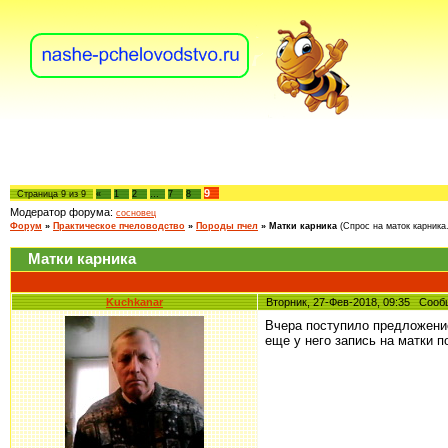
9
Страница
9
из
9
«
1
2
…
7
8
Модератор форума:
сосновец
Форум
»
Практическое пчеловодство
»
Породы пчел
»
Матки карника
(Спрос на маток карника.
Матки карника
Kuchkanar
Вторник, 27-Фев-2018, 09:35 Соо
Вчера поступило предложение
еще у него запись на матки 