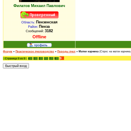
Филатов Михаил Павлович
Пензенская
Область:
Пенза
Район:
3182
Сообщений:
Offline
Форум
»
Практическое пчеловодство
»
Породы пчел
»
Матки карника
(Спрос на маток карника.
9
Страница
9
из
9
«
1
2
…
7
8