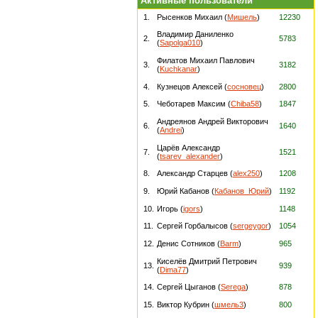
Активные пользователи
1.
Рысенков Михаил (
Мишель
)
12230
Владимир Даниленко
2.
5783
(
Sapolga010
)
Филатов Михаил Павлович
3.
3182
(
Kuchkanar
)
4.
Кузнецов Алексей (
сосновец
)
2800
5.
Чеботарев Максим (
Chiba58
)
1847
Андреянов Андрей Викторович
6.
1640
(
Andrei
)
Царёв Александр
7.
1521
(
tsarev_alexander
)
8.
Александр Старцев (
alex250
)
1208
9.
Юрий Кабанов (
Кабанов_Юрий
)
1192
10.
Игорь (
igors
)
1148
11.
Сергей Горбалысов (
sergeygor
)
1054
12.
Денис Сотников (
Barm
)
965
Киселёв Дмитрий Петрович
13.
939
(
Dima77
)
14.
Сергей Цыганов (
Serega
)
878
15.
Виктор Кубрин (
шмель3
)
800