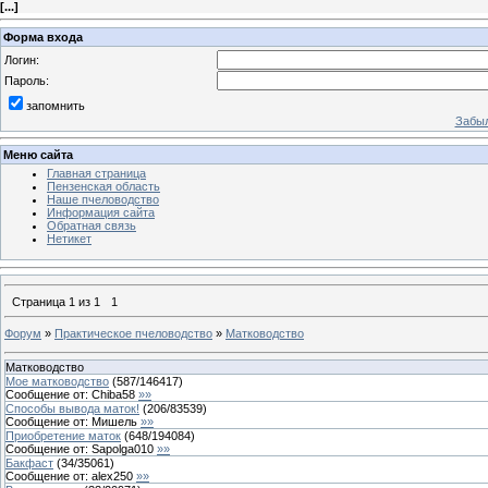
[
...
]
Форма входа
Логин:
Пароль:
запомнить
Забыл
Меню сайта
Главная страница
Пензенская область
Наше пчеловодство
Информация сайта
Обратная связь
Нетикет
Страница
1
из
1
1
Форум
»
Практическое пчеловодство
»
Матководство
Матководство
Мое матководство
(
587
/
146417
)
Сообщение от:
Chiba58
»»
Способы вывода маток!
(
206
/
83539
)
Сообщение от:
Мишель
»»
Приобретение маток
(
648
/
194084
)
Сообщение от:
Sapolga010
»»
Бакфаст
(
34
/
35061
)
Сообщение от:
alex250
»»