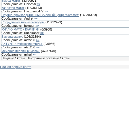
Вывод маток.
(
33
/
20971
)
Сообщение от:
Chiba58
»»
Качество маток
(
114
/
36143
)
Сообщение от:
Николай5477
»»
Научно-производственный учебный центр "Silvester"
(
145
/
96423
)
Сообщение от:
Andrei
»»
Сотрудничество матководов.
(
118
/
32479
)
Сообщение от:
belogor
»»
КУПЛЮ МАТОК КАРНИКИ
(
6
/
3900
)
Сообщение от:
Kuchkanar
»»
Замена маток.
(
106
/
31394
)
Сообщение от:
alex250
»»
АХТУНГ!!! Узбекские пчёлы!
(
2
/
6966
)
Сообщение от:
alex250
»»
Мечение пчелиных маток.
(
47
/
37440
)
Сообщение от:
mihail
»»
Найдено
12
тем. На странице показано
12
тем.
Полная версия сайта