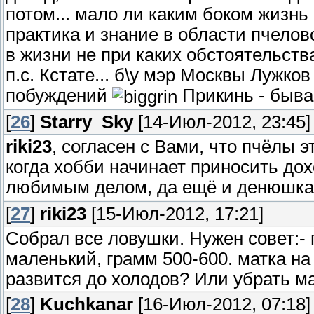
потом... мало ли каким боком жизнь 
практика и знание в области пчелово
в жизни не при каких обстоятельств
п.с. Кстате... б\у мэр Москвы Лужко
побуждений
Прикинь - быва
[
26
]
Starry_Sky
[14-Июл-2012, 23:45]
riki23
, согласен с Вами, что пчёлы э
когда хобби начинает приносить дох
любимым делом, да ещё и денюшка
[
27
]
riki23
[15-Июл-2012, 17:21]
Собрал все ловушки. Нужен совет:- п
маленький, грамм 500-600. матка на
развится до холодов? Или убрать ма
[
28
]
Kuchkanar
[16-Июл-2012, 07:18]