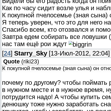
Видели бы его радость когда он пойм
Как по часу сидит возле улья и набл
К покупной пчелосемье (зная сына) 
Я теперь уверен, что это для него н
Спасибо всем, кто отозвался и помо
Завтра едем собирать все ловушки (н
нас там ещё рои ждут
[
24
]
Starry_Sky
[13-Июл-2012, 22:04]
Quote
(
riki23
)
К покупной пчелосемье (зная сына) он отн
почему по другому? чтобы поймать р
в нужном месте и в нужное время, н
потрудится надо! А чтобы купить се
денюшку тоже нужно заработать сна