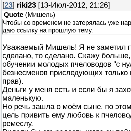
[
23
]
riki23
[13-Июл-2012, 21:26]
Quote
(
Мишель
)
Чтобы со временем не затерялась уже на
даю ссылку на прошлую тему.
Уважаемый Мишель! Я не заметил пр
сделано, то сделано. Скажу больше,
обучении молодых пчеловодов "с н
безнесменов приследующих только ц
прав).
Деньги у меня есть и если бы я захо
маленькую.
Но речь зашла о моём сыне, по этом
цель привить ему любовь к пчеловод
ремеслу.