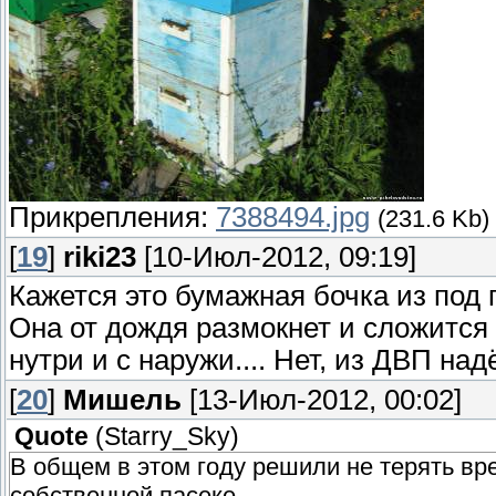
Прикрепления:
7388494.jpg
(231.6 Kb)
[
19
]
riki23
[10-Июл-2012, 09:19]
Кажется это бумажная бочка из под
Она от дождя размокнет и сложится в
нутри и с наружи.... Нет, из ДВП на
[
20
]
Мишель
[13-Июл-2012, 00:02]
Quote
(
Starry_Sky
)
В общем в этом году решили не терять вр
собственной пасеке.