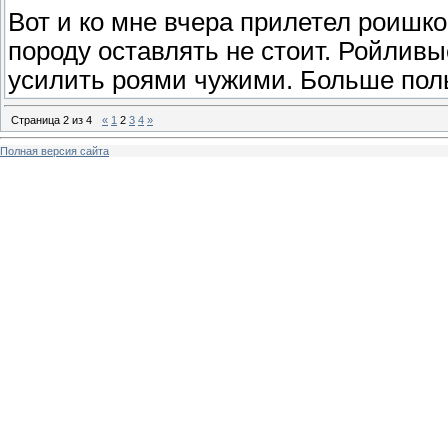
Вот и ко мне вчера прилетел роишко 
породу оставлять не стоит. Ройливы
усилить роями чужими. Больше поль
Страница
2
из
4
«
1
2
3
4
»
Полная версия сайта