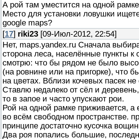
А рой там уместится на одной рамк
Место для установки ловушки ищете
google maps?
[
17
]
riki23
[09-Июл-2012, 22:54]
Нет, maps.yandex.ru Сначала выбир
сторона леса, населённые пункты к 
смотрю: что бы рядом не было высо
(на ровнине или на пригорке), что 
на цветах. Вблизи кочевых пасек не
Ставлю недалеко от сёл и деревень, т
то в запое и часто упускают рои.
Рой на одной рамке приживается, а 
во всём свободном пространстве. пр
принципе достаточно кусочка вощин
Два роя попались большие, последн