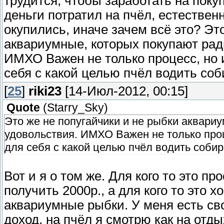
трудится, чтобы заработать на поку
деньги потратил на пчёл, естествен
окупились, иначе зачем всё это? Эт
аквариумные, которых покупают рад
ИМХО Важен не только процесс, но 
себя с какой целью пчёл водить со
[
25
]
riki23
[14-Июл-2012, 00:15]
Quote
(
Starry_Sky
)
Это же не попугайчики и не рыбки аквари
удовольствия. ИМХО Важен не только проц
для себя с какой целью пчёл водить соби
Вот и я о том же. Для кого то это п
получить 2000р., а для кого то это х
аквариумные рыбки. У меня есть св
доход, на пчёл я смотрю как на отд