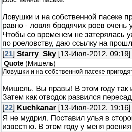
Ловушки и на собственной пасеке пр
равно - ловля бродячих роев очень 
Чтобы со временем не затерялась 
по роеловству, даю ссылку на прош
[
21
]
Starry_Sky
[13-Июл-2012, 09:19]
Quote
(
Мишель
)
Ловушки и на собственной пасеке пригодят
Мишель, Вы правы! В этом году так 
Затем как отводок развился пересад
[
22
]
Kuchkanar
[13-Июл-2012, 19:16]
Я не мудрил. Поставил улья в сторон
известно. В этом году у меня роения