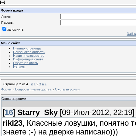
[
...
]
Форма входа
Логин:
Пароль:
запомнить
Забыл
Меню сайта
Главная страница
Пензенская область
Наше пчеловодство
Информация сайта
Обратная связь
Нетикет
Страница
2
из
4
«
1
2
3
4
»
Форум
»
Вопросы пчеловодства
»
Охота за роями
Охота за роями
[
16
]
Starry_Sky
[09-Июл-2012, 22:19]
riki23
, Классные ловушки, понятно т
знаете ;-) на дверке написано)))