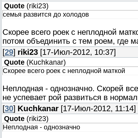
Quote
(
riki23
)
семья развится до холодов
Скорее всего роек с неплодной матк
потом объединить с тем роем, где м
[
29
]
riki23
[17-Июл-2012, 10:37]
Quote
(
Kuchkanar
)
Скорее всего роек с неплодной маткой
Неплодная - однозначно. Скорей всег
не успевает рой развиться в норма
[
30
]
Kuchkanar
[17-Июл-2012, 11:14]
Quote
(
riki23
)
Неплодная - однозначно