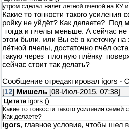
утром сделал налет летной пчелой на КУ и
Какие то тонкости такого усиления 
ройку не уйдёт? Как делаете? Под м
тогда и пчелы меньше. А сейчас не 
этом были, или Вы её в клеточку н
лётной пчелы, достаточно пчёл ост
такую через плотную плёнку поверх 
сейчас стоит так делать?
Сообщение отредактировал
igors
-
С
[
12
]
Мишель
[08-Июл-2015, 07:38]
Цитата
igors
(
)
Какие то тонкости такого усиления семей 
Как делаете?
igors
, главное условие, чтобы шел в