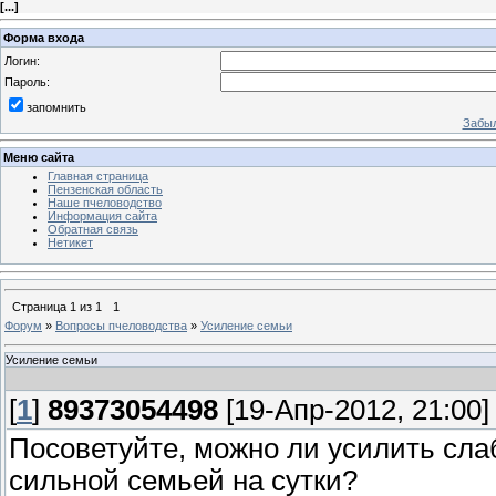
[
...
]
Форма входа
Логин:
Пароль:
запомнить
Забыл
Меню сайта
Главная страница
Пензенская область
Наше пчеловодство
Информация сайта
Обратная связь
Нетикет
Страница
1
из
1
1
Форум
»
Вопросы пчеловодства
»
Усиление семьи
Усиление семьи
[
1
]
89373054498
[19-Апр-2012, 21:00]
Посоветуйте, можно ли усилить сла
сильной семьей на сутки?