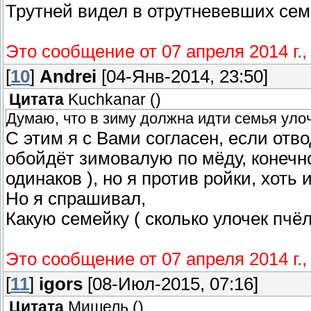
Трутней видел в отрутневевших сем
Это сообщение от 07 апреля 2014 г.
[
10
]
Andrei
[04-Янв-2014, 23:50]
Цитата
Kuchkanar
(
)
Думаю, что в зиму должна идти семья улочк
С этим я с Вами согласен, если отво
обойдёт зимовалую по мёду, конечно
одинаков ), но я против ройки, хоть 
Но я спрашивал,
Какую семейку ( сколько улочек пчё
Это сообщение от 07 апреля 2014 г.
[
11
]
igors
[08-Июл-2015, 07:16]
Цитата
Мишель
(
)