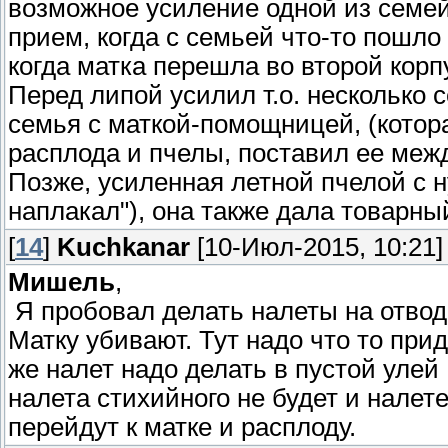
возможное усиление одной из семей
прием, когда с семьей что-то пошло 
когда матка перешла во второй корпус
Перед липой усилил т.о. несколько 
семья с маткой-помощницей, (котора
расплода и пчелы, поставил ее меж
Позже, усиленная летной пчелой с ну
наплакал"), она также дала товарны
[
14
]
Kuchkanar
[10-Июл-2015, 10:21]
Мишель
,
Я пробовал делать налеты на отводо
Матку убивают. Тут надо что то при
же налет надо делать в пустой улей 
налета стихийного не будет и налет
перейдут к матке и расплоду.