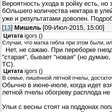
Вероятность ухода в ройку есть, н
бОльшего количества нектара в уле
уже и результатами доволен. Подроб
[
13
]
Мишель
[09-Июл-2015, 15:00]
Цитата
igors
(
)
Случаи, что матка гибла при этом были, и
Нет, не сажаю. При переборке гнезд
"старая", бывает "новая" (но думаю,
ТС).
Цитата
igors
(
)
В семье, лишённой лётной пчелы, достато
Обычно в июне-июле, когда идет взя
летной пчелы обогреву расплода не
Ульи с весны стоят на поддонах поп