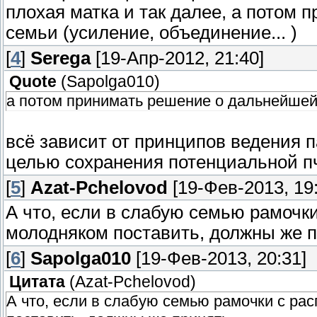
плохая матка и так далее, а потом
семьи (усиление, объединение... )
[
4
]
Serega
[19-Апр-2012, 21:40]
Quote
(
Sapolga010
)
а потом принимать решение о дальнейшей 
всё зависит от принципов ведения п
целью сохранения потенциальной п
[
5
]
Azat-Pchelovod
[19-Фев-2013, 19:
А что, если в слабую семью рамочк
молодняком поставить, должны же п
[
6
]
Sapolga010
[19-Фев-2013, 20:31]
Цитата
(
Azat-Pchelovod
)
А что, если в слабую семью рамочки с ра