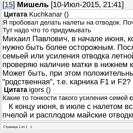
[
15
]
Мишель
[10-Июл-2015, 21:41]
Цитата
Kuchkanar
(
)
Я пробовал делать налеты на отводок. Поч
Тут надо что то придумывать
Михаил Павлович, в начале июня, ко
нужно быть более осторожным. Пос
семьей или усиления отводка летно
проверяю наличие матки в нижнем к
Может быть, при этом положительны
"родственная", т.е. карника F1 и F2?
Цитата
igors
(
)
Какие то тонкости такого усиления семей
К концу июня, в июле с налетом в
пчелой и расплодом майские отводки
Страница
1
из
1
1