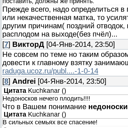
поставить, должны же принять.
Прежде всего, надо определиться в
или некачественная матка, то усиля
другим причинам( поздний отводок, 
расплодом на выходе(без пчёл)...
[
7
]
ВикторД
[04-Янв-2014, 23:50]
Не совсем по теме но таким образо
довести к главному взятку занимающ
raduga.ucoz.ru/publ....-1-0-14
[
8
]
Andrei
[04-Янв-2014, 23:50]
Цитата
Kuchkanar
(
)
Недоносков нечего плодить!!!!
Что в Вашем понимание
недоноски
Цитата
Kuchkanar
(
)
В сильных семьях все спасение!