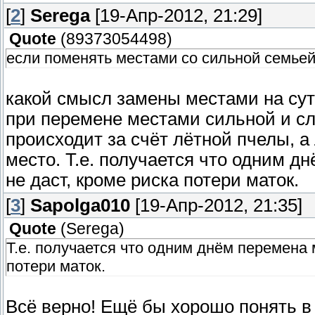
[
2
]
Serega
[19-Апр-2012, 21:29]
Quote
(
89373054498
)
если поменять местами со сильной семьей
какой смысл замены местами на сут
при перемене местами сильной и с
происходит за счёт лётной пчелы, а
место. Т.е. получается что одним д
не даст, кроме риска потери маток.
[
3
]
Sapolga010
[19-Апр-2012, 21:35]
Quote
(
Serega
)
Т.е. получается что одним днём перемена 
потери маток.
Всё верно! Ещё бы хорошо понять в