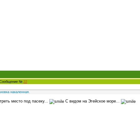
3 Сообщение №
22
ановка накаленная.
треть место под пасеку...
С видом на Эгейское море...