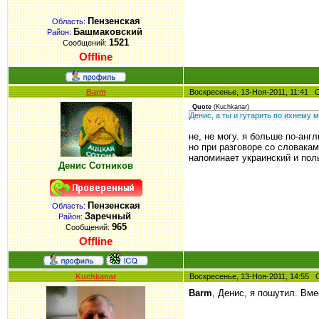
Пензенская
Область:
Башмаковский
Район:
1521
Сообщений:
Offline
Barm
Воскресенье, 13-Ноя-2011, 11:41
Quote
(
Kuchkanar
)
Денис, а ты и гутарить по ихнему 
не, не могу. я больше по-англ
но при разговоре со словака
напоминает украинский и пол
Денис Сотников
Пензенская
Область:
Заречный
Район:
965
Сообщений:
Offline
Kuchkanar
Воскресенье, 13-Ноя-2011, 14:55
Barm
, Денис, я пошутил. Вме