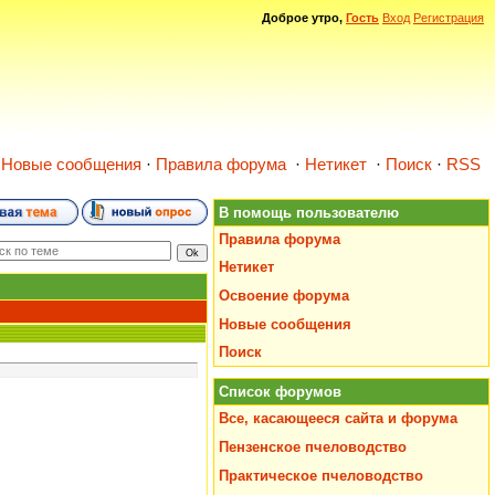
Доброе утро,
Гость
Вход
Регистрация
·
Новые сообщения
·
Правила форума
·
Нетикет
·
Поиск
·
RSS
В помощь пользователю
Правила форума
Нетикет
Освоение форума
Новые сообщения
Поиск
Список форумов
Все, касающееся сайта и форума
Пензенское пчеловодство
Практическое пчеловодство