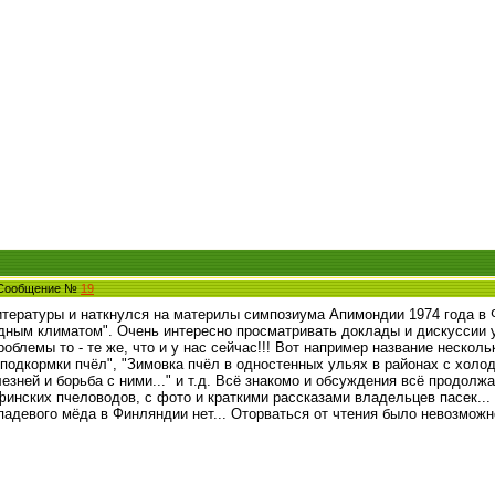
1 Сообщение №
19
итературы и наткнулся на материлы симпозиума Апимондии 1974 года в Ф
дным климатом". Очень интересно просматривать доклады и дискуссии 
проблемы то - те же, что и у нас сейчас!!! Вот например название нескол
подкормки пчёл", "Зимовка пчёл в одностенных ульях в районах с холо
зней и борьба с ними..." и т.д. Всё знакомо и обсуждения всё продолж
финских пчеловодов, с фото и краткими рассказами владельцев пасек... 
 падевого мёда в Финляндии нет... Оторваться от чтения было невозмож