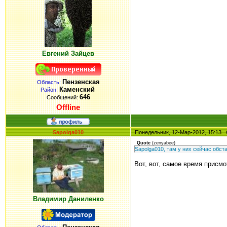
Евгений Зайцев
Пензенская
Область:
Каменский
Район:
646
Сообщений:
Offline
Sapolga010
Понедельник, 12-Мар-2012, 15:1
Quote
(
zenyabee
)
Sapolga010, там у них сейчас обст
Вот, вот, самое время присмо
Владимир Даниленко