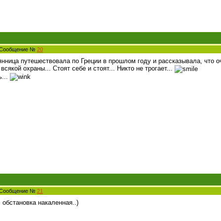
5 Сообщение №
20
янница путешествовала по Греции в прошлом году и рассказывала, что о
всякой охраны... Стоят себе и стоят... Никто не трогает...
ь...
1 Сообщение №
21
с обстановка накаленная..)