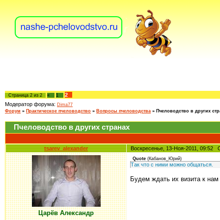
2
Страница
2
из
2
«
1
Модератор форума:
Dima77
Форум
»
Практическое пчеловодство
»
Вопросы пчеловодства
»
Пчеловодство в других стр
Пчеловодство в других странах
tsarev_alexander
Воскресенье, 13-Ноя-2011, 09:52
Quote
(
Кабанов_Юрий
)
Так что с ними можно общаться.
Будем ждать их визита к нам 
Царёв Александр