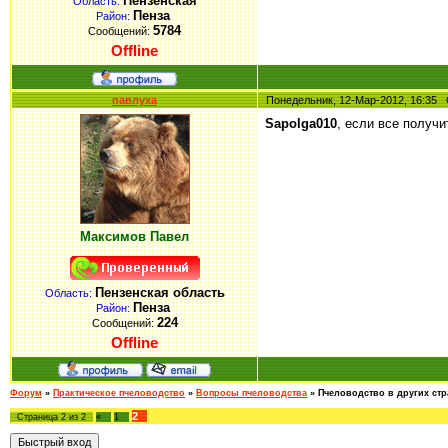
Пензенская
Область:
Пенза
Район:
5784
Сообщений:
Offline
павлуха
Понедельник, 12-Мар-2012, 16:3
Sapolga010
, если все получ
Максимов Павел
Пензенская область
Область:
Пенза
Район:
224
Сообщений:
Offline
Форум
»
Практическое пчеловодство
»
Вопросы пчеловодства
»
Пчеловодство в других стр
2
Страница
2
из
2
«
1