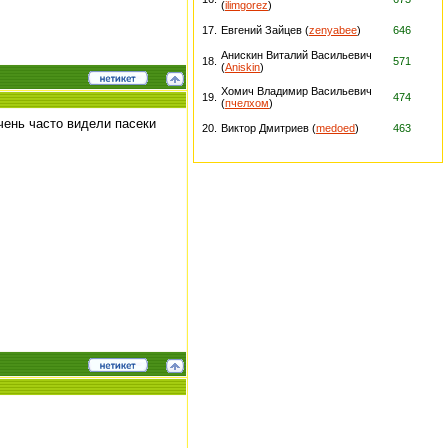
(
ilimgorez
)
17.
Евгений Зайцев (
zenyabee
)
646
Анискин Виталий Васильевич
18.
571
(
Aniskin
)
Хомич Владимир Васильевич
19.
474
(
пчелхом
)
чень часто видели пасеки
20.
Виктор Дмитриев (
medoed
)
463