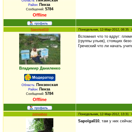
Пензенская
Область:
Пенза
Район:
5784
Сообщений:
Offline
Sapolga010
Понедельник, 12-Мар-2012, 08:3
Вспомнил что то вдруг: плем
(группы ульев), стоящих безо 
Греческий что ли начать учит
Владимир Даниленко
Пензенская
Область:
Пенза
Район:
5784
Сообщений:
Offline
zenyabee
Понедельник, 12-Мар-2012, 13:3
Sapolga010
, там у них сейча