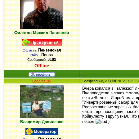
Филатов Михаил Павлович
Пензенская
Область:
Пенза
Район:
3182
Сообщений:
Offline
Sapolga010
Воскресенье, 29-Янв-2012, 09:2
Вчера копался в "залежах" л
Пчеловодство в зонах с холо
почти 40 лет... И проблемы, 
"Инвертированный сахар для 
Расространение заразных боле
читать про посещения пасек 
Койвулехту вдруг узнал, что
пошёл
)
Владимир Даниленко