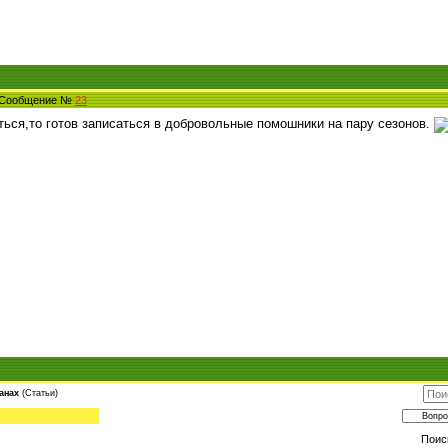
5 Сообщение №
23
иться,то готов записаться в добровольные помошники на пару сезонов.
анах
(Статьи)
Поис