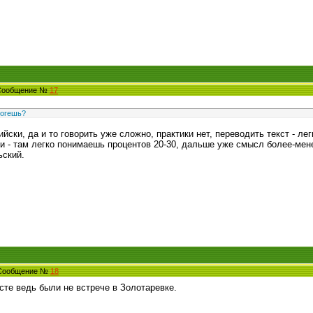
 Сообщение №
17
могешь?
ийски, да и то говорить уже сложно, практики нет, переводить текст - лег
ми - там легко понимаешь процентов 20-30, дальше уже смысл более-мене
ьский.
 Сообщение №
18
сте ведь были не встрече в Золотаревке.