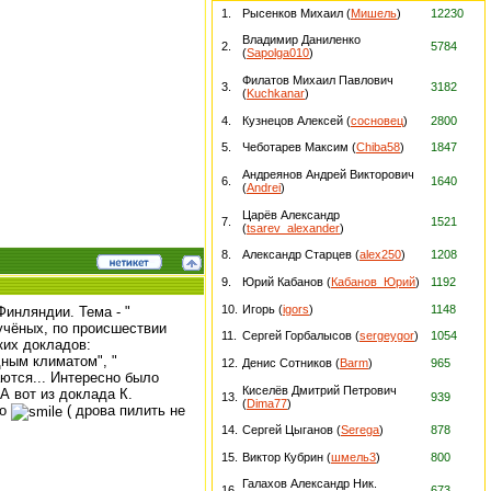
1.
Рысенков Михаил (
Мишель
)
12230
Владимир Даниленко
2.
5784
(
Sapolga010
)
Филатов Михаил Павлович
3.
3182
(
Kuchkanar
)
4.
Кузнецов Алексей (
сосновец
)
2800
5.
Чеботарев Максим (
Chiba58
)
1847
Андреянов Андрей Викторович
6.
1640
(
Andrei
)
Царёв Александр
7.
1521
(
tsarev_alexander
)
8.
Александр Старцев (
alex250
)
1208
9.
Юрий Кабанов (
Кабанов_Юрий
)
1192
10.
Игорь (
igors
)
1148
инляндии. Тема - "
учёных, по происшествии
11.
Сергей Горбалысов (
sergeygor
)
1054
ьких докладов:
дным климатом", "
12.
Денис Сотников (
Barm
)
965
аются... Интересно было
Киселёв Дмитрий Петрович
А вот из доклада К.
13.
939
(
Dima77
)
но
( дрова пилить не
14.
Сергей Цыганов (
Serega
)
878
15.
Виктор Кубрин (
шмель3
)
800
Галахов Александр Ник.
16.
673