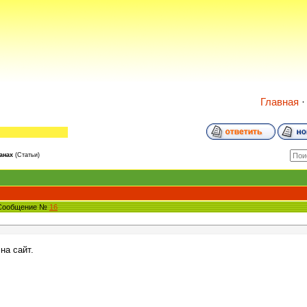
Главная
анах
(Статьи)
 Сообщение №
16
на сайт.