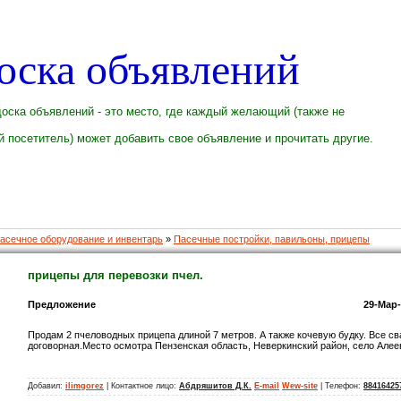
оска объявлений
оска объявлений - это место, где каждый желающий (также не
 посетитель) может добавить свое объявление и прочитать другие.
асечное оборудование и инвентарь
»
Пасечные постройки, павильоны, прицепы
прицепы для перевозки пчел.
Предложение
29-Мар-
Продам 2 пчеловодных прицепа длиной 7 метров. А также кочевую будку. Все св
договорная.Место осмотра Пензенская область, Неверкинский район, село Алеев
Добавил:
ilimgorez
| Контактное лицо:
Абдряшитов Д.К.
E-mail
Wew-site
| Телефон:
88416425