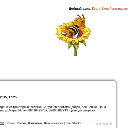
Добрый день,
Гость
Вход
Регистрация
2015, 17:25
арено из тракторных тележек. 20 ульев системы дадан, все новые. Цена
о, ул.Мира 34. тел.88416425752. 89603187993. Цены договорные.
752
| Регион:
Россия, Пензенская, Неверкинский
| Теги: $TAGS