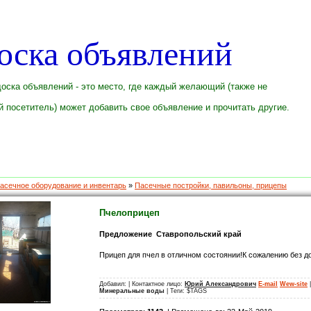
оска объявлений
оска объявлений - это место, где каждый желающий (также не
 посетитель) может добавить свое объявление и прочитать другие.
асечное оборудование и инвентарь
»
Пасечные постройки, павильоны, прицепы
Пчелоприцеп
Предложение Ставропольский край
Прицеп для пчел в отличном состоянии!К сожалению без д
Добавил:
| Контактное лицо:
Юрий Александрович
E-mail
Wew-site
Минеральные воды
| Теги: $TAGS