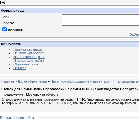
[
...
]
Форма входа
Логин:
Пароль:
запомнить
Забыл
Меню сайта
Главная страница
Пензенская область
Наше пчеловодство
Информация сайта
Обратная связь
Нетикет
Главная
»
Доска объявлений
»
Пасечное оборудование и инвентарь
»
Пчеловодный ин
Станок для наматывания проволоки на рамки ПНП-1 (производство Белорусси
Предложение | Московская область
Станок для наматывания проволоки на рамки ПНП-1 (производство Белоруссия) Цена-
телефону: 8-915-386-21-50,8-495-902-60-82, или заказать через сайт www.apistroy.ru
Полная версия сайта