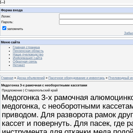
[
...
]
Форма входа
Логин:
Пароль:
запомнить
Забыл
Меню сайта
Главная страница
Пензенская область
Наше пчеловодство
Информация сайта
Обратная связь
Нетикет
Главная
»
Доска объявлений
»
Пасечное оборудование и инвентарь
»
Пчеловодный ин
Медогонка 3-х рамочная с необоротными кассетами
Предложение | Ставропольский край
Медогонка 3-х рамочная алюмоцинко
медогонка, с необоротными кассета
приводом. Для разворота рамок дру
кассет и повернуть. Для пасек, где 
инструмента для откачки меда подой