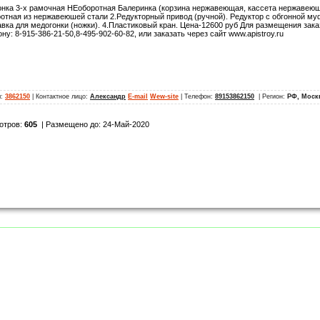
нка 3-х рамочная НЕоборотная Балеринка (корзина нержавеющая, кассета нержавеюща
отная из нержавеюшей стали 2.Редукторный привод (ручной). Редуктор с обгонной м
вка для медогонки (ножки). 4.Пластиковый кран. Цена-12600 руб Для размещения зака
ну: 8-915-386-21-50,8-495-902-60-82, или заказать через сайт www.apistroy.ru
л:
3862150
| Контактное лицо:
Александр
E-mail
Wew-site
| Телефон:
89153862150
| Регион:
РФ, Моск
отров:
605
| Размещено до: 24-Май-2020