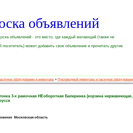
оска объявлений
оска объявлений - это место, где каждый желающий (также не
 посетитель) может добавить свое объявление и прочитать другие.
асечное оборудование и инвентарь
»
Пчеловодный инвентарь и пасечное оборудован
гонка 3-х рамочная НЕоборотная Балеринка (корзина нержавеющая, 
русси
ожение Московская область