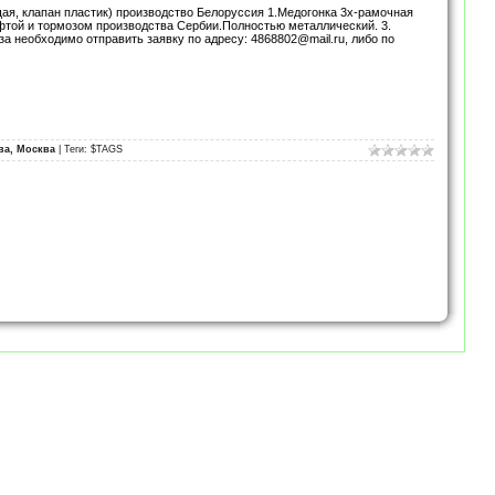
я, клапан пластик) производство Белоруссия 1.Медогонка 3х-рамочная
уфтой и тормозом производства Сербии.Полностью металлический. 3.
за необходимо отправить заявку по адресу: 4868802@mail.ru, либо по
ва, Москва
| Теги: $TAGS