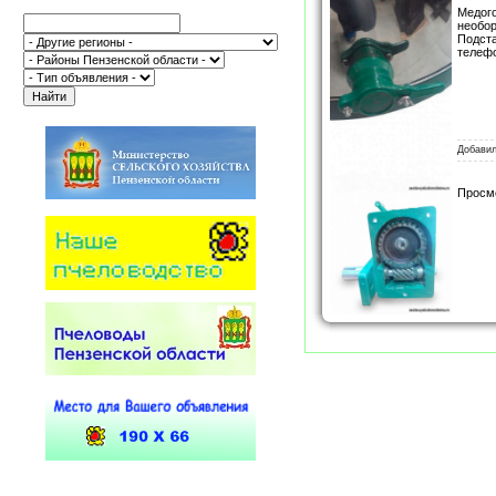
Медого
необор
Подста
телефо
Добави
Просм