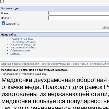
[
...
]
Форма входа
Логин:
Пароль:
запомнить
Забыл
Меню сайта
Главная страница
Пензенская область
Наше пчеловодство
Информация сайта
Обратная связь
Нетикет
Главная
»
Доска объявлений
»
Пасечное оборудование и инвентарь
»
Пчеловодный ин
Медогонка 2-х рамочная с оборотными кассетами
Предложение | Ставропольский край
Медогонка двухрамочная оборотная
откачке меда. Подходит для рамок Р
изготовлены из нержавеющей стали,
медогонка пользуется популярностью 
тех, кто ограничивается минимальн