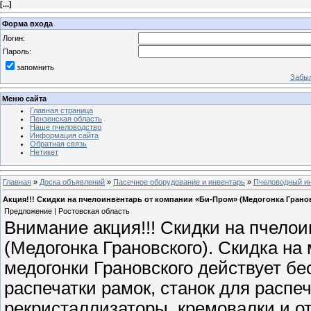
[
...
]
Форма входа
Логин:
Пароль:
запомнить
Забыл
Меню сайта
Главная страница
Пензенская область
Наше пчеловодство
Информация сайта
Обратная связь
Нетикет
Главная
»
Доска объявлений
»
Пасечное оборудование и инвентарь
»
Пчеловодный ин
Акция!!! Скидки на пчелоинвентарь от компании «Би-Пром» (Медогонка Грано
Предложение | Ростовская область
Внимание акция!!! Скидки на пчело
(Медогонка Грановского). Скидка на
медогонки Грановского действует бес
распечатки рамок, станок для распеч
рекристаллизаторы, кремовалки и от