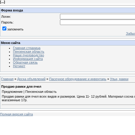
[
...
]
Форма входа
Логин:
Пароль:
запомнить
Забыл
Меню сайта
Главная страница
Пензенская область
Наше пчеловодство
Информация сайта
Обратная связь
Нетикет
Главная
»
Доска объявлений
»
Пасечное оборудование и инвентарь
»
Ульи, рамки
Продаю рамки для пчел
Предложение | Пензенская область
Продаю рамки для пчел всех видов и размеров. Цена 11- 12 рублей. Материал сосна с
магазинные 17р.
Полная версия сайта