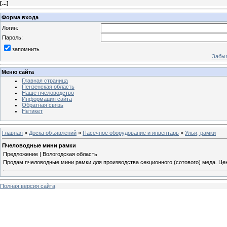
[
...
]
Форма входа
Логин:
Пароль:
запомнить
Забыл
Меню сайта
Главная страница
Пензенская область
Наше пчеловодство
Информация сайта
Обратная связь
Нетикет
Главная
»
Доска объявлений
»
Пасечное оборудование и инвентарь
»
Ульи, рамки
Пчеловодные мини рамки
Предложение | Вологодская область
Продам пчеловодные мини рамки для производства секционного (сотового) меда. Цена
Полная версия сайта