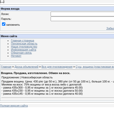
[
...
]
Форма входа
Логин:
Пароль:
запомнить
Забыл
Меню сайта
Главная страница
Пензенская область
Наше пчеловодство
Информация сайта
Обратная связь
Нетикет
Главная
»
Доска объявлений
»
Все для пчеловождения
»
Суш, вощина (пластиковая в
Вощина. Продажа, изготовление. Обмен на воск.
Предложение | Новосибирская область
Продаем вощину. Цена: 430 р/кг (до 50 кг.), 380 р/кг (от 50 до 100 кг.), больше 100 кг. 
Меняем на воск: 75% вощины от веса воска либо с доплатой:
- рамка 435х300 - 0,95 кг вощины за 1 кг воска (доплата 45.00)
- рамка 435х230 - 0,95 кг вощины за 1 кг воска (доплата 50.00)
- рамка 435х145 - 0,95 кг вощины за 1 кг воска (доплата 40.00)
Полная версия сайта