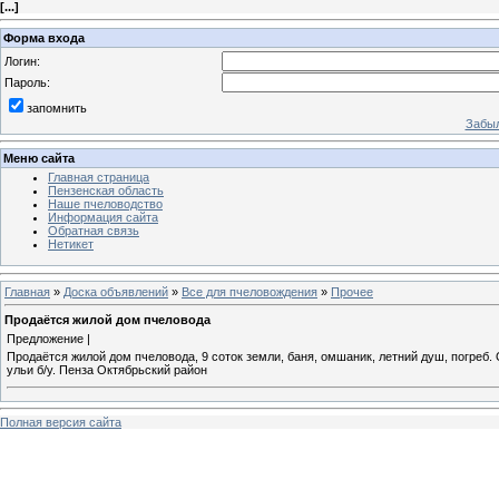
[
...
]
Форма входа
Логин:
Пароль:
запомнить
Забыл
Меню сайта
Главная страница
Пензенская область
Наше пчеловодство
Информация сайта
Обратная связь
Нетикет
Главная
»
Доска объявлений
»
Все для пчеловождения
»
Прочее
Продаётся жилой дом пчеловода
Предложение |
Продаётся жилой дом пчеловода, 9 соток земли, баня, омшаник, летний душ, погреб.
ульи б/у. Пенза Октябрьский район
Полная версия сайта