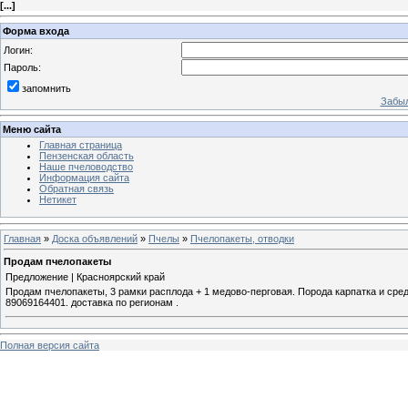
[
...
]
Форма входа
Логин:
Пароль:
запомнить
Забыл
Меню сайта
Главная страница
Пензенская область
Наше пчеловодство
Информация сайта
Обратная связь
Нетикет
Главная
»
Доска объявлений
»
Пчелы
»
Пчелопакеты, отводки
Продам пчелопакеты
Предложение | Красноярский край
Продам пчелопакеты, 3 рамки расплода + 1 медово-перговая. Порода карпатка и сре
89069164401. доставка по регионам .
Полная версия сайта