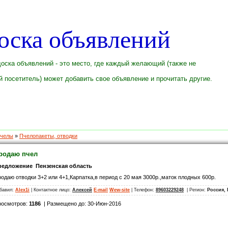
оска объявлений
оска объявлений - это место, где каждый желающий (также не
 посетитель) может добавить свое объявление и прочитать другие.
челы
»
Пчелопакеты, отводки
родаю пчел
редложение Пензенская область
одаю отводки 3+2 или 4+1,Карпатка,в период с 20 мая 3000р.,маток плодных 600р.
бавил:
Alex1i
| Контактное лицо:
Алексей
E-mail
Wew-site
| Телефон:
89603229248
| Регион:
Россия, 
росмотров:
1186
| Размещено до: 30-Июн-2016