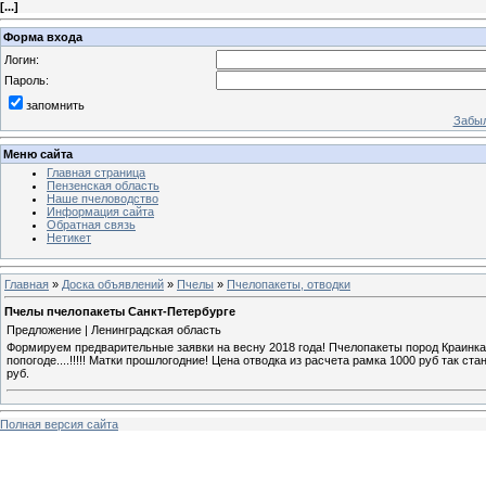
[
...
]
Форма входа
Логин:
Пароль:
запомнить
Забыл
Меню сайта
Главная страница
Пензенская область
Наше пчеловодство
Информация сайта
Обратная связь
Нетикет
Главная
»
Доска объявлений
»
Пчелы
»
Пчелопакеты, отводки
Пчелы пчелопакеты Санкт-Петербурге
Предложение | Ленинградская область
Формируем предварительные заявки на весну 2018 года! Пчелопакеты пород Краинка (
попогоде....!!!!! Матки прошлогодние! Цена отводка из расчета рамка 1000 руб так ст
руб.
Полная версия сайта