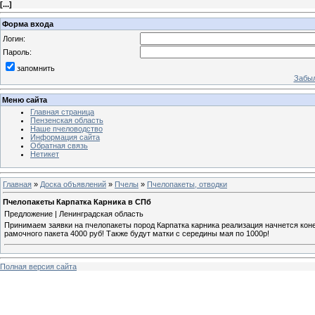
[
...
]
Форма входа
Логин:
Пароль:
запомнить
Забыл
Меню сайта
Главная страница
Пензенская область
Наше пчеловодство
Информация сайта
Обратная связь
Нетикет
Главная
»
Доска объявлений
»
Пчелы
»
Пчелопакеты, отводки
Пчелопакеты Карпатка Карника в СПб
Предложение | Ленинградская область
Принимаем заявки на пчелопакеты пород Карпатка карника реализация начнется конец
рамочного пакета 4000 руб! Также будут матки с середины мая по 1000р!
Полная версия сайта