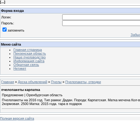
[
...
]
Форма входа
Логин:
Пароль:
запомнить
Забыл
Меню сайта
Главная страница
Пензенская область
Наше пчеловодство
Информация сайта
Обратная связь
Нетикет
Главная
»
Доска объявлений
»
Пчелы
»
Пчелопакеты, отводки
пчелопакеты карпатка
Предложение | Оренбургская область
Пчелопакеты на 2016 год. Тип рамки: Дадан. Порода: Карпатская. Матка мечена Кол-во 
2кормовая. 2500 Матка: 2015 года. тара в подарок
Полная версия сайта