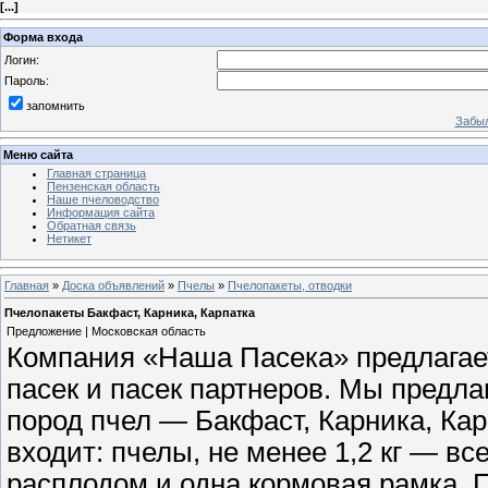
[
...
]
Форма входа
Логин:
Пароль:
запомнить
Забыл
Меню сайта
Главная страница
Пензенская область
Наше пчеловодство
Информация сайта
Обратная связь
Нетикет
Главная
»
Доска объявлений
»
Пчелы
»
Пчелопакеты, отводки
Пчелопакеты Бакфаст, Карника, Карпатка
Предложение | Московская область
Компания «Наша Пасека» предлагает
пасек и пасек партнеров. Мы предл
пород пчел — Бакфаст, Карника, Кар
входит: пчелы, не менее 1,2 кг — вс
расплодом и одна кормовая рамка. 