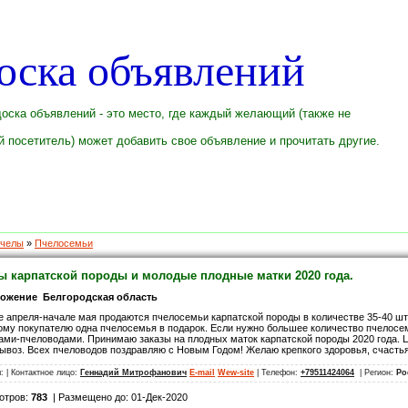
оска объявлений
оска объявлений - это место, где каждый желающий (также не
 посетитель) может добавить свое объявление и прочитать другие.
челы
»
Пчелосемьи
ы карпатской породы и молодые плодные матки 2020 года.
ожение Белгородская область
е апреля-начале мая продаются пчелосемьи карпатской породы в количестве 35-40 шт. 
му покупателю одна пчелосемья в подарок. Если нужно большее количество пчелосеме
ами-пчеловодами. Принимаю заказы на плодных маток карпатской породы 2020 года. Це
воз. Всех пчеловодов поздравляю с Новым Годом! Желаю крепкого здоровья, счасть
л:
| Контактное лицо:
Геннадий Митрофанович
E-mail
Wew-site
| Телефон:
+79511424064
| Регион:
Ро
отров:
783
| Размещено до: 01-Дек-2020