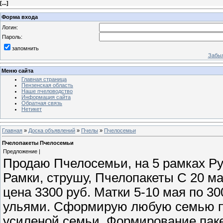
[
...
]
Форма входа
Логин:
Пароль:
запомнить
Забыл
Меню сайта
Главная страница
Пензенская область
Наше пчеловодство
Информация сайта
Обратная связь
Нетикет
Главная
»
Доска объявлений
»
Пчелы
»
Пчелосемьи
Пчелопакеты Пчелосемьи
Предложение |
Продаю Пчелосемьи, на 5 рамках Рут
Рамки, струшу, Пчелопакеты С 20 ма
цена 3300 руб. Матки 5-10 мая по 3
ульями. Сформирую любую семью по
усиленой семьи. Формирование паке