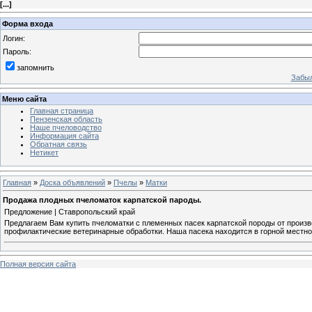
[
...
]
Форма входа
Логин:
Пароль:
запомнить
Забыл
Меню сайта
Главная страница
Пензенская область
Наше пчеловодство
Информация сайта
Обратная связь
Нетикет
Главная
»
Доска объявлений
»
Пчелы
»
Матки
Продажа плодных пчеломаток карпатской пароды.
Предложение | Ставропольский край
Предлагаем Вам купить пчеломатки с племенных пасек карпатской породы от произ
профилактические ветеринарные обработки. Наша пасека находится в горной местн
Полная версия сайта