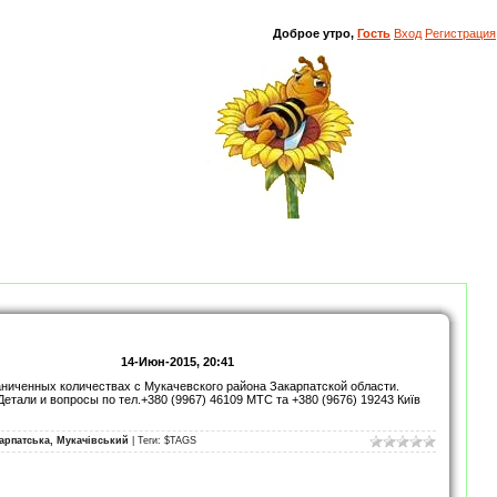
Доброе утро,
Гость
Вход
Регистрация
14-Июн-2015, 20:41
ниченных количествах с Мукачевского района Закарпатской области.
етали и вопросы по тел.+380 (9967) 46109 МТС та +380 (9676) 19243 Київ
арпатська, Мукачівський
| Теги: $TAGS