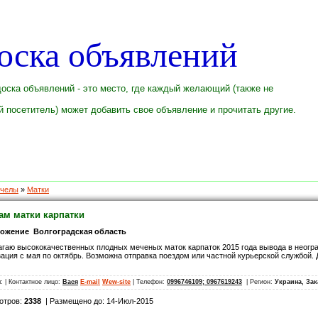
оска объявлений
оска объявлений - это место, где каждый желающий (также не
 посетитель) может добавить свое объявление и прочитать другие.
челы
»
Матки
ам матки карпатки
ожение Волгоградская область
гаю высококачественных плодных меченых маток карпаток 2015 года вывода в неогра
ация с мая по октябрь. Возможна отправка поездом или частной курьерской службой. Д
л:
| Контактное лицо:
Вася
E-mail
Wew-site
| Телефон:
0996746109; 0967619243
| Регион:
Украина, Зак
отров:
2338
| Размещено до: 14-Июл-2015