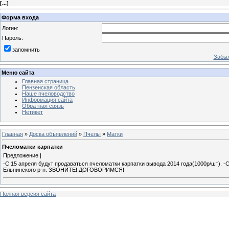
[
...
]
Форма входа
Логин:
Пароль:
запомнить
Забыл
Меню сайта
Главная страница
Пензенская область
Наше пчеловодство
Информация сайта
Обратная связь
Нетикет
Главная
»
Доска объявлений
»
Пчелы
»
Матки
Пчеломатки карпатки
Предложение |
-С 15 апреля будут продаваться пчеломатки карпатки вывода 2014 года(1000р/шт). -
Ельнинского р-н. ЗВОНИТЕ! ДОГОВОРИМСЯ!
Полная версия сайта