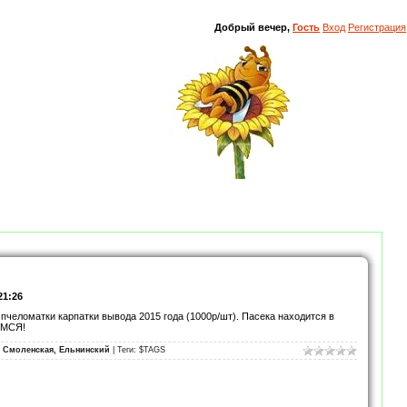
Добрый вечер,
Гость
Вход
Регистрация
21:26
 пчеломатки карпатки вывода 2015 года (1000р/шт). Пасека находится в
ИМСЯ!
, Смоленская, Ельнинский
| Теги: $TAGS