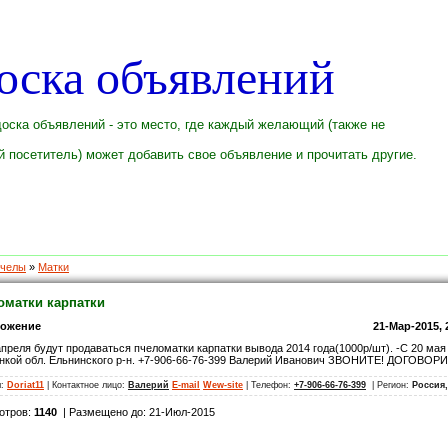
оска объявлений
оска объявлений - это место, где каждый желающий (также не
 посетитель) может добавить свое объявление и прочитать другие.
челы
»
Матки
оматки карпатки
ложение
21-Мар-2015, 
апреля будут продаваться пчеломатки карпатки вывода 2014 года(1000р/шт). -С 20 мая
нкой обл. Ельнинского р-н. +7-906-66-76-399 Валерий Иванович ЗВОНИТЕ! ДОГОВОР
л:
Doriat11
| Контактное лицо:
Валерий
E-mail
Wew-site
| Телефон:
+7-906-66-76-399
| Регион:
Россия
отров:
1140
| Размещено до: 21-Июл-2015