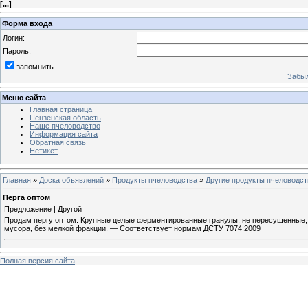
[
...
]
Форма входа
Логин:
Пароль:
запомнить
Забыл
Меню сайта
Главная страница
Пензенская область
Наше пчеловодство
Информация сайта
Обратная связь
Нетикет
Главная
»
Доска объявлений
»
Продукты пчеловодства
»
Другие продукты пчеловодст
Перга оптом
Предложение | Другой
Продам пергу оптом. Крупные целые ферментированные гранулы, не пересушенные, сл
мусора, без мелкой фракции. — Соответствует нормам ДСТУ 7074:2009
Полная версия сайта