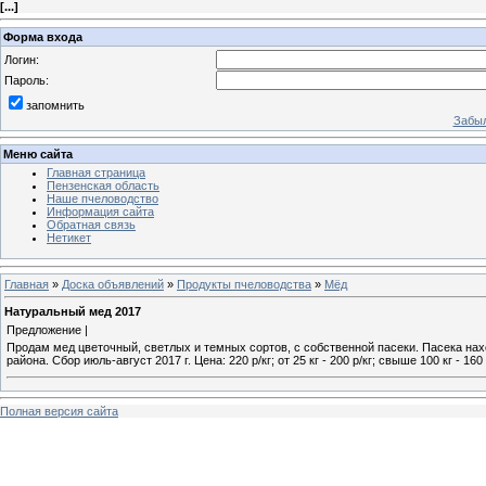
[
...
]
Форма входа
Логин:
Пароль:
запомнить
Забыл
Меню сайта
Главная страница
Пензенская область
Наше пчеловодство
Информация сайта
Обратная связь
Нетикет
Главная
»
Доска объявлений
»
Продукты пчеловодства
»
Мёд
Натуральный мед 2017
Предложение |
Продам мед цветочный, светлых и темных сортов, с собственной пасеки. Пасека нах
района. Сбор июль-август 2017 г. Цена: 220 р/кг; от 25 кг - 200 р/кг; свыше 100 кг - 160 
Полная версия сайта