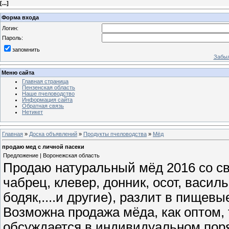
[
...
]
Форма входа
Логин:
Пароль:
запомнить
Забыл
Меню сайта
Главная страница
Пензенская область
Наше пчеловодство
Информация сайта
Обратная связь
Нетикет
Главная
»
Доска объявлений
»
Продукты пчеловодства
»
Мёд
продаю мед с личной пасеки
Предложение | Воронежская область
Продаю натуральный мёд 2016 со сво
чабрец, клевер, донник, осот, василь
бодяк,....и другие), разлит в пищевы
Возможна продажа мёда, как оптом, т
обсуждается в индивидуальном поря