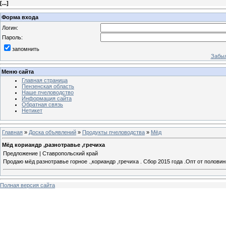
[
...
]
Форма входа
Логин:
Пароль:
запомнить
Забыл
Меню сайта
Главная страница
Пензенская область
Наше пчеловодство
Информация сайта
Обратная связь
Нетикет
Главная
»
Доска объявлений
»
Продукты пчеловодства
»
Мёд
Мёд кориандр ,разнотравье ,гречиха
Предложение | Ставропольский край
Продаю мёд разнотравье горное .,кориандр ,гречиха . Сбор 2015 года .Опт от полови
Полная версия сайта