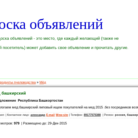
оска объявлений
оска объявлений - это место, где каждый желающий (также не
 посетитель) может добавить свое объявление и прочитать другие.
родукты пчеловодства
»
Мёд
 башкирский
дложение Республика Башкортостан
логаем мед башкирский липовый ищем покупателей на мед 2015 .без посредников во
вил:
| Контактное лицо:
александр
E-mail
Wew-site
| Телефон:
89177575388
| Регион:
россия, башкир
смотров:
979
| Размещено до: 29-Дек-2015