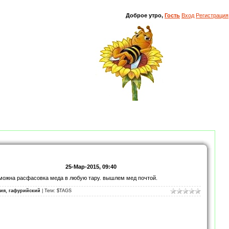
Доброе утро,
Гость
Вход
Регистрация
25-Мар-2015, 09:40
зможна расфасовка меда в любую тару. вышлем мед почтой.
ия, гафурийский
| Теги: $TAGS